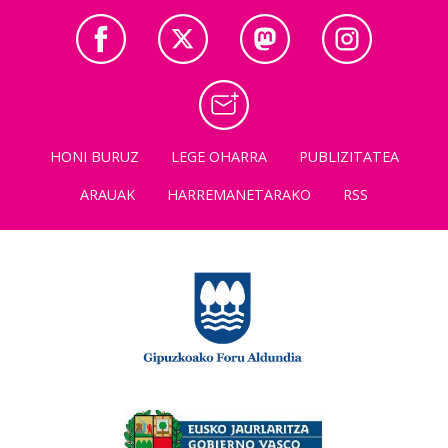
HONI BURUZ
LEGE OHARRA
PUBLIZITATEA
ARAUAK
HARREMANETARAKO
RSS