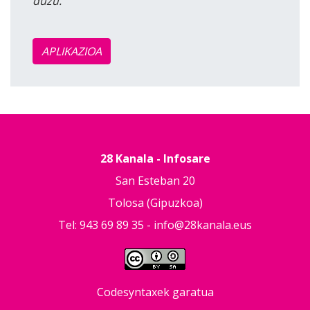
duzu.
APLIKAZIOA
28 Kanala - Infosare
San Esteban 20
Tolosa (Gipuzkoa)
Tel: 943 69 89 35 -
info@28kanala.eus
Codesyntaxek garatua