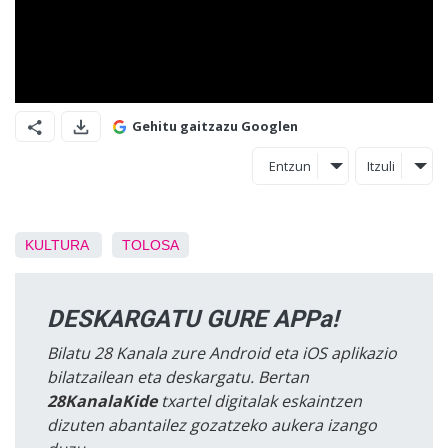
Gehitu gaitzazu Googlen
Entzun
Itzuli
KULTURA
TOLOSA
DESKARGATU GURE APPa!
Bilatu 28 Kanala zure Android eta iOS aplikazio
bilatzailean eta deskargatu. Bertan
28KanalaKide
txartel digitalak eskaintzen
dizuten abantailez gozatzeko aukera izango