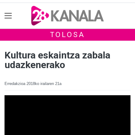
TOLOSA
Kultura eskaintza zabala
udazkenerako
Erredakzioa
2018ko irailaren 21a