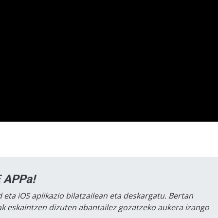
 APPa!
 eta iOS aplikazio bilatzailean eta deskargatu. Bertan
lak eskaintzen dizuten abantailez gozatzeko aukera izango