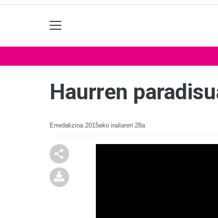
Haurren paradisu
Erredakzioa
2015eko irailaren 28a