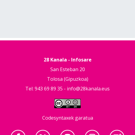
28 Kanala - Infosare
San Esteban 20
Tolosa (Gipuzkoa)
Tel: 943 69 89 35 -
info@28kanala.eus
Codesyntaxek garatua