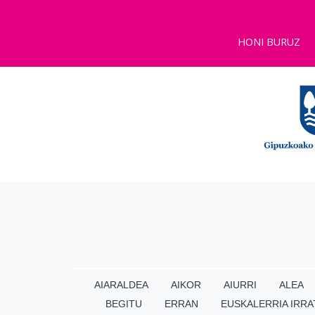
HONI BURUZ
AIARALDEA
AIKOR
AIURRI
ALEA
BEGITU
ERRAN
EUSKALERRIA IRRA