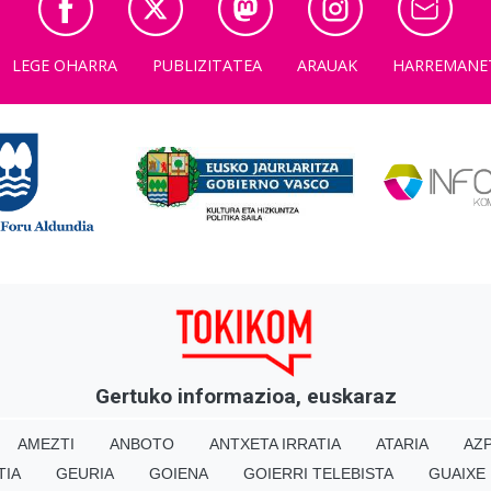
LEGE OHARRA
PUBLIZITATEA
ARAUAK
HARREMANE
Gertuko informazioa, euskaraz
AMEZTI
ANBOTO
ANTXETA IRRATIA
ATARIA
AZP
TIA
GEURIA
GOIENA
GOIERRI TELEBISTA
GUAIXE