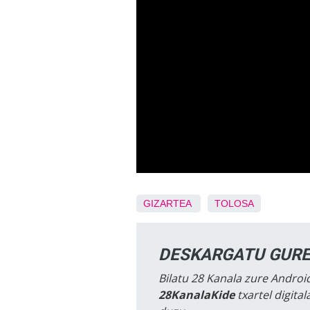
GIZARTEA
TOLOSA
DESKARGATU GURE
Bilatu 28 Kanala zure Android
28KanalaKide
txartel digita