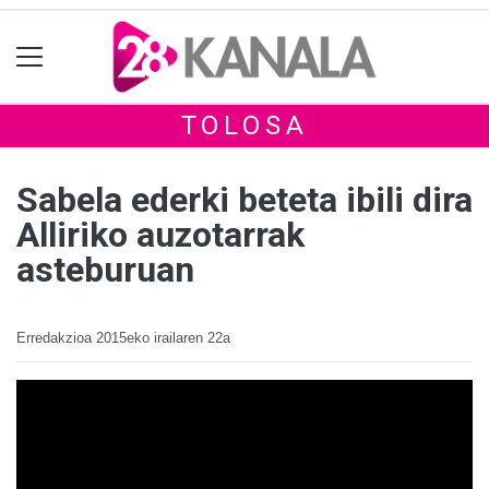
TOLOSA
Sabela ederki beteta ibili dira
Alliriko auzotarrak
asteburuan
Erredakzioa
2015eko irailaren 22a