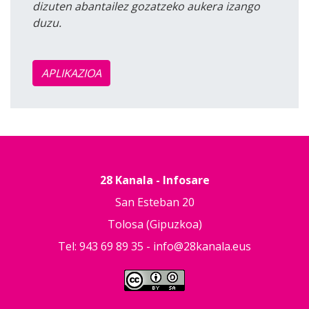
dizuten abantailez gozatzeko aukera izango
duzu.
APLIKAZIOA
28 Kanala - Infosare
San Esteban 20
Tolosa (Gipuzkoa)
Tel: 943 69 89 35 -
info@28kanala.eus