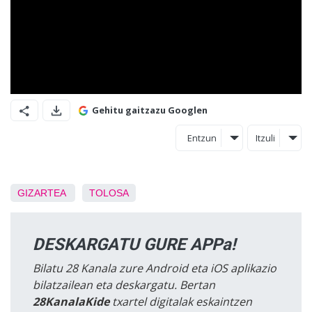
Gehitu gaitzazu Googlen
Entzun
Itzuli
GIZARTEA
TOLOSA
DESKARGATU GURE APPa!
Bilatu 28 Kanala zure Android eta iOS aplikazio
bilatzailean eta deskargatu. Bertan
28KanalaKide
txartel digitalak eskaintzen