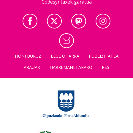
Codesyntaxek garatua
HONI BURUZ
LEGE OHARRA
PUBLIZITATEA
ARAUAK
HARREMANETARAKO
RSS