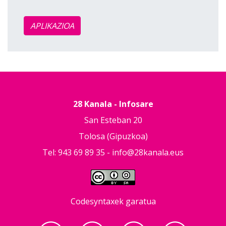
APLIKAZIOA
28 Kanala - Infosare
San Esteban 20
Tolosa (Gipuzkoa)
Tel: 943 69 89 35 -
info@28kanala.eus
Codesyntaxek garatua