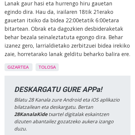
Lanak gaur hasi eta hurrengo hiru gauetan
egindo dira. Hau da, irailaren 18tik 21erako
gauetan itxiko da bidea 22:00etatik 6:00etara
bitartean. Obrak eta dagozkien desbideraketak
behar bezala seinaleztatuta egongo dira. Behar
izanez gero, larrialdietako zerbitzuei bidea irekiko
zaie, horretarako lanak gelditu beharko balira ere.
GIZARTEA
TOLOSA
DESKARGATU GURE APPa!
Bilatu 28 Kanala zure Android eta iOS aplikazio
bilatzailean eta deskargatu. Bertan
28KanalaKide
txartel digitalak eskaintzen
dizuten abantailez gozatzeko aukera izango
duzu.