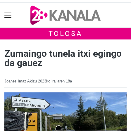
TOLOSA
Zumaingo tunela itxi egingo
da gauez
Joanes Imaz Akizu
2023ko irailaren 18a