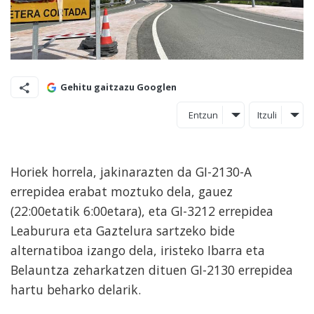
Gehitu gaitzazu Googlen
Entzun
Itzuli
Horiek horrela, jakinarazten da GI-2130-A
errepidea erabat moztuko dela, gauez
(22:00etatik 6:00etara), eta GI-3212 errepidea
Leaburura eta Gaztelura sartzeko bide
alternatiboa izango dela, iristeko Ibarra eta
Belauntza zeharkatzen dituen GI-2130 errepidea
hartu beharko delarik.