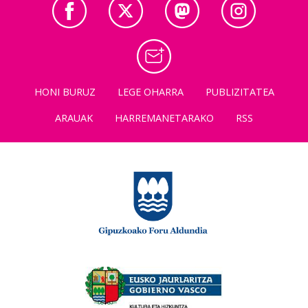
HONI BURUZ
LEGE OHARRA
PUBLIZITATEA
ARAUAK
HARREMANETARAKO
RSS