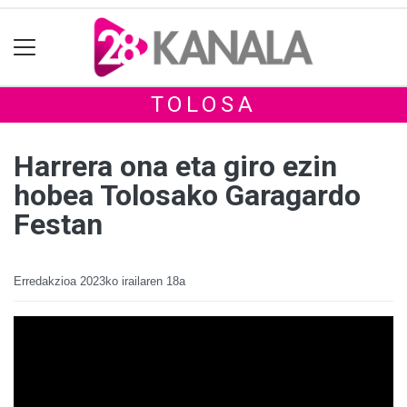
TOLOSA
Harrera ona eta giro ezin
hobea Tolosako Garagardo
Festan
Erredakzioa
2023ko irailaren 18a