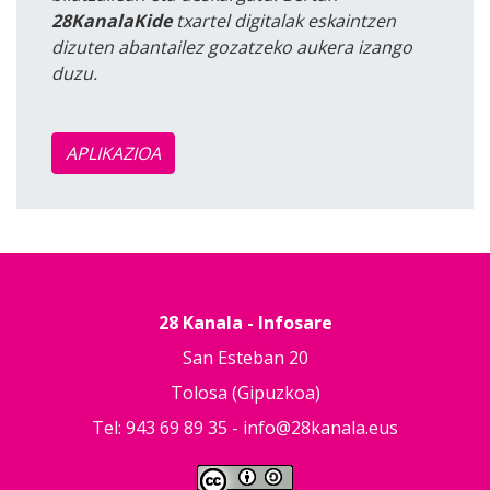
28KanalaKide
txartel digitalak eskaintzen
dizuten abantailez gozatzeko aukera izango
duzu.
APLIKAZIOA
28 Kanala - Infosare
San Esteban 20
Tolosa (Gipuzkoa)
Tel: 943 69 89 35 -
info@28kanala.eus