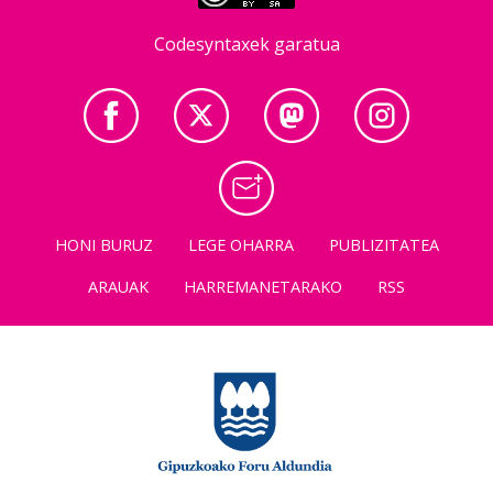
Codesyntaxek garatua
HONI BURUZ
LEGE OHARRA
PUBLIZITATEA
ARAUAK
HARREMANETARAKO
RSS