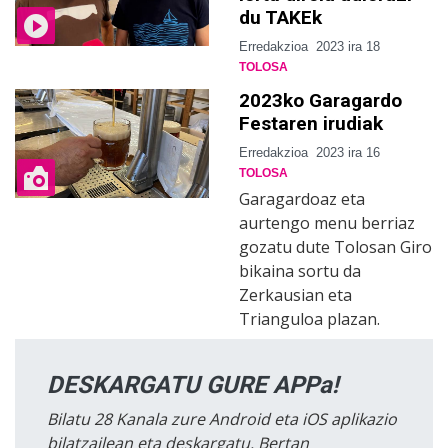
du TAKEk
Erredakzioa
2023 ira 18
TOLOSA
2023ko Garagardo
Festaren irudiak
Erredakzioa
2023 ira 16
TOLOSA
Garagardoaz eta
aurtengo menu berriaz
gozatu dute Tolosan Giro
bikaina sortu da
Zerkausian eta
Trianguloa plazan.
DESKARGATU GURE APPa!
Bilatu 28 Kanala zure Android eta iOS aplikazio
bilatzailean eta deskargatu. Bertan