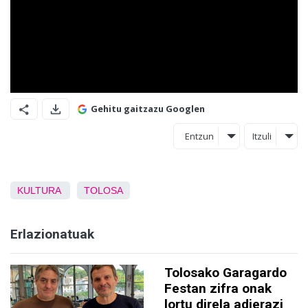
Gehitu gaitzazu Googlen
Entzun
Itzuli
KULTURA
TOLOSA
Erlazionatuak
Tolosako Garagardo
Festan zifra onak
lortu direla adierazi