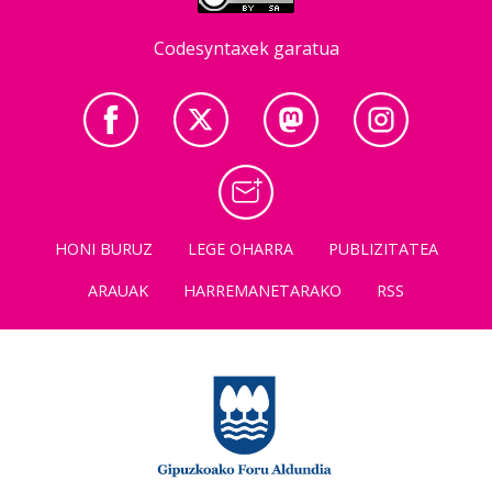
Codesyntaxek garatua
HONI BURUZ
LEGE OHARRA
PUBLIZITATEA
ARAUAK
HARREMANETARAKO
RSS