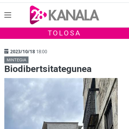
TOLOSA
2023/10/18
18:00
MINTEGIA
Biodibertsitategunea