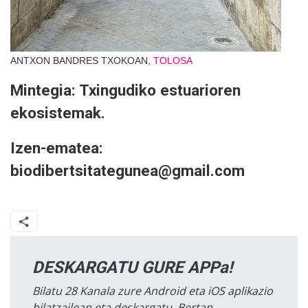
ANTXON BANDRES TXOKOAN,
TOLOSA
Mintegia: Txingudiko estuarioren
ekosistemak.
Izen-ematea:
biodibertsitategunea@gmail.com
DESKARGATU GURE APPa!
Bilatu 28 Kanala zure Android eta iOS aplikazio
bilatzailean eta deskargatu. Bertan