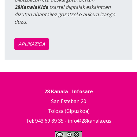
28KanalaKide
txartel digitalak eskaintzen
dizuten abantailez gozatzeko aukera izango
duzu.
APLIKAZIOA
28 Kanala - Infosare
San Esteban 20
Tolosa (Gipuzkoa)
Tel: 943 69 89 35 -
info@28kanala.eus