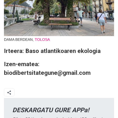
DAMA BERDEAN,
TOLOSA
Irteera: Baso atlantikoaren ekologia
Izen-ematea:
biodibertsitategune@gmail.com
DESKARGATU GURE APPa!