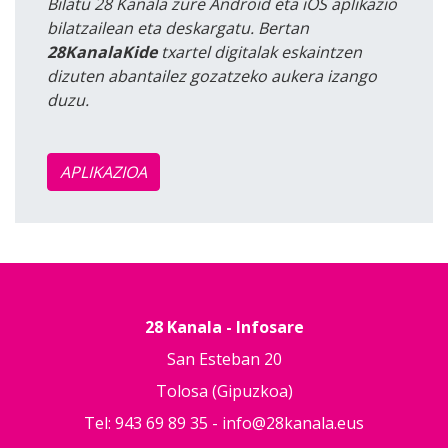
Bilatu 28 Kanala zure Android eta iOS aplikazio
bilatzailean eta deskargatu. Bertan
28KanalaKide
txartel digitalak eskaintzen
dizuten abantailez gozatzeko aukera izango
duzu.
APLIKAZIOA
28 Kanala - Infosare
San Esteban 20
Tolosa (Gipuzkoa)
Tel: 943 69 89 35 -
info@28kanala.eus