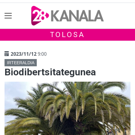
TOLOSA
2023/11/12
9:00
IRTEERALDIA
Biodibertsitategunea