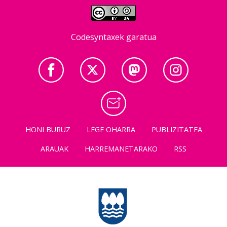
Codesyntaxek garatua
HONI BURUZ
LEGE OHARRA
PUBLIZITATEA
ARAUAK
HARREMANETARAKO
RSS