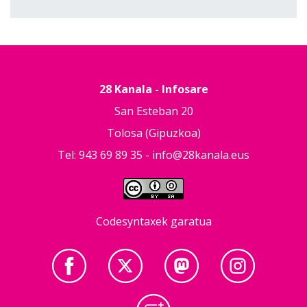
28 Kanala - Infosare
San Esteban 20
Tolosa (Gipuzkoa)
Tel: 943 69 89 35 -
info@28kanala.eus
Codesyntaxek garatua