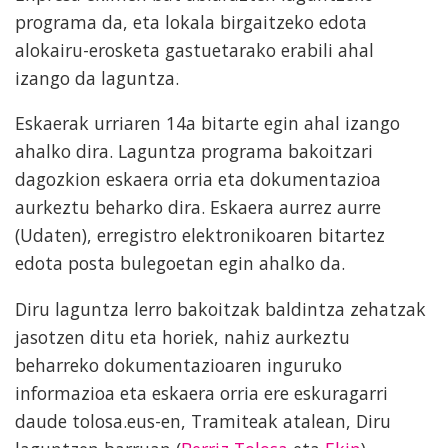
programa da, eta lokala birgaitzeko edota
alokairu-erosketa gastuetarako erabili ahal
izango da laguntza.
Eskaerak urriaren 14a bitarte egin ahal izango
ahalko dira. Laguntza programa bakoitzari
dagozkion eskaera orria eta dokumentazioa
aurkeztu beharko dira. Eskaera aurrez aurre
(Udaten), erregistro elektronikoaren bitartez
edota posta bulegoetan egin ahalko da.
Diru laguntza lerro bakoitzak baldintza zehatzak
jasotzen ditu eta horiek, nahiz aurkeztu
beharreko dokumentazioaren inguruko
informazioa eta eskaera orria ere eskuragarri
daude tolosa.eus-en, Tramiteak atalean, Diru