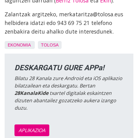
laguntzen barruan (
Berriz Tolosa
eta
Ekin
).
Zalantzak argitzeko, merkataritza@tolosa.eus
helbidera idatzi edo 943 69 75 21 telefono
zenbakira deitu ahalko dute interesdunek.
EKONOMIA
TOLOSA
DESKARGATU GURE APPa!
Bilatu 28 Kanala zure Android eta iOS aplikazio
bilatzailean eta deskargatu. Bertan
28KanalaKide
txartel digitalak eskaintzen
dizuten abantailez gozatzeko aukera izango
duzu.
APLIKAZIOA