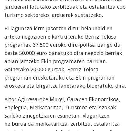
jarduerari lotutako zerbitzuak eta ostalaritza edo
turismo sektoreko jarduerak sustatzeko.
Bi laguntza lerro jasotzen ditu: belaunaldien
arteko negozioen elkartrukerako Berriz Tolosa
programak 37.500 euroko diru-poltsa izango du;
beste 50.000 euro banatuko dira negozio berriak
abian jartzeko Ekin programaren barruan.
Gainerako 20.000 euroak, Berriz Tolosa
programan erosketarako eta Ekin programan
erosketa eta birgaitze lanetarako bideratuko dira.
Aitor Agirresarobe Murgi, Garapen Ekonomikoa,
Enplegua, Merkataritza, Turismoa eta Azokak
Saileko zinegotziaren esanetan, «laguntzen
helburua da merkataritza, zerbitzu, ostalaritza