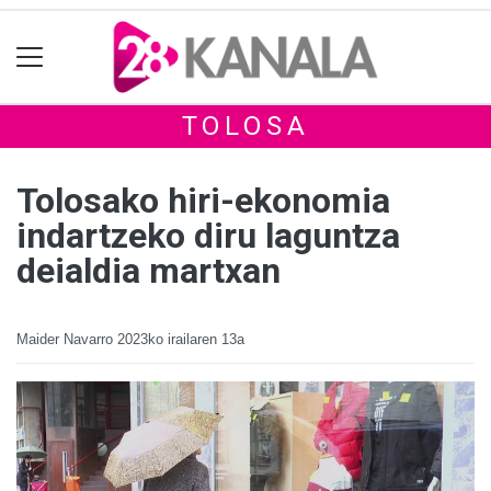
TOLOSA
Tolosako hiri-ekonomia
indartzeko diru laguntza
deialdia martxan
Maider Navarro
2023ko irailaren 13a