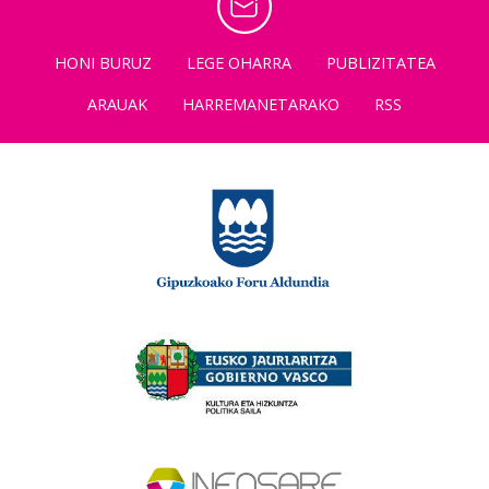
HONI BURUZ
LEGE OHARRA
PUBLIZITATEA
ARAUAK
HARREMANETARAKO
RSS