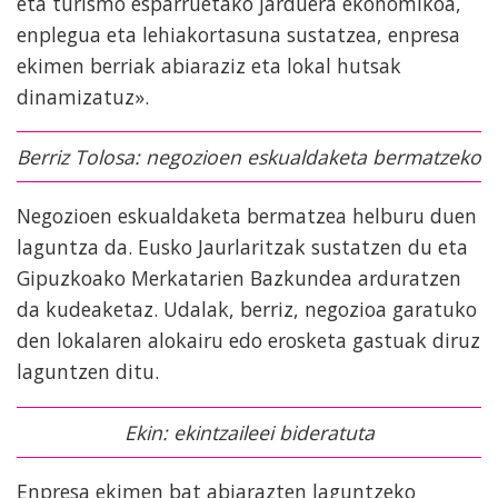
eta turismo esparruetako jarduera ekonomikoa,
enplegua eta lehiakortasuna sustatzea, enpresa
ekimen berriak abiaraziz eta lokal hutsak
dinamizatuz».
Berriz Tolosa: negozioen eskualdaketa bermatzeko
Negozioen eskualdaketa bermatzea helburu duen
laguntza da. Eusko Jaurlaritzak sustatzen du eta
Gipuzkoako Merkatarien Bazkundea arduratzen
da kudeaketaz. Udalak, berriz, negozioa garatuko
den lokalaren alokairu edo erosketa gastuak diruz
laguntzen ditu.
Ekin: ekintzaileei bideratuta
Enpresa ekimen bat abiarazten laguntzeko