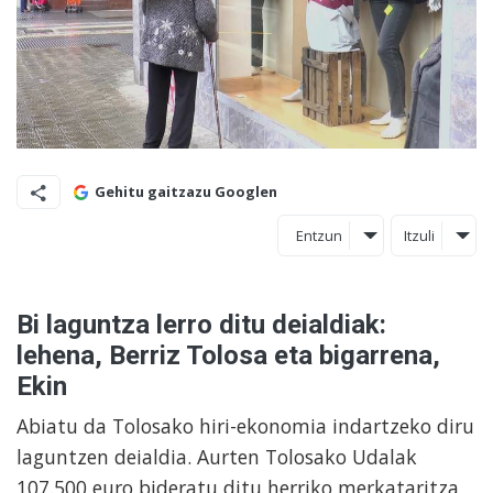
Gehitu gaitzazu Googlen
Entzun
Itzuli
Bi laguntza lerro ditu deialdiak:
lehena, Berriz Tolosa eta bigarrena,
Ekin
Abiatu da Tolosako hiri-ekonomia indartzeko diru
laguntzen deialdia. Aurten Tolosako Udalak
107.500 euro bideratu ditu herriko merkataritza