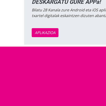
DESKARGATU GURE APPa!
Bilatu 28 Kanala zure Android eta iOS apli
txartel digitalak eskaintzen dizuten aban
APLIKAZIOA