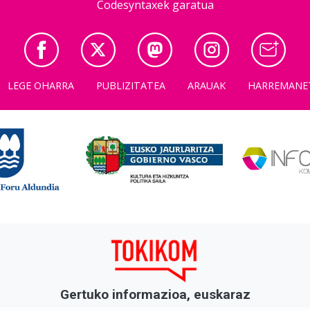
Codesyntaxek garatua
LEGE OHARRA
PUBLIZITATEA
ARAUAK
HARREMANE
Gertuko informazioa, euskaraz