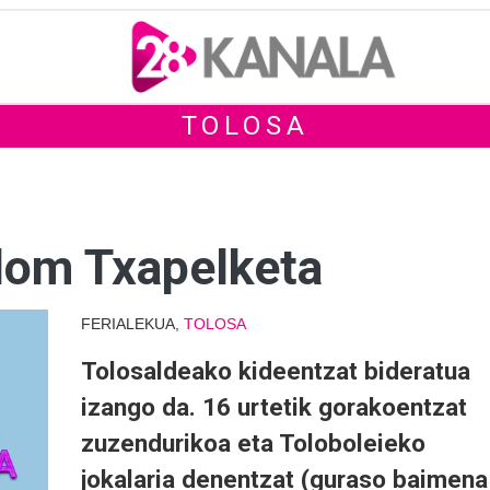
TOLOSA
om Txapelketa
FERIALEKUA,
TOLOSA
Tolosaldeako kideentzat bideratua
izango da. 16 urtetik gorakoentzat
zuzendurikoa eta Toloboleieko
jokalaria denentzat (guraso baimena