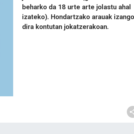
beharko da 18 urte arte jolastu ahal
izateko). Hondartzako arauak izang
dira kontutan jokatzerakoan.