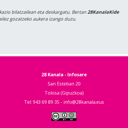
kazio bilatzailean eta deskargatu. Bertan
28KanalaKide
tailez gozatzeko aukera izango duzu.
28 Kanala - Infosare
San Esteban 20
Tolosa (Gipuzkoa)
Tel: 943 69 89 35 -
info@28kanala.eus