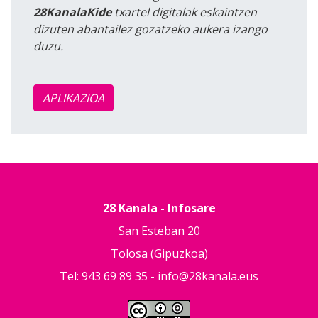
28KanalaKide
txartel digitalak eskaintzen
dizuten abantailez gozatzeko aukera izango
duzu.
APLIKAZIOA
28 Kanala - Infosare
San Esteban 20
Tolosa (Gipuzkoa)
Tel: 943 69 89 35 -
info@28kanala.eus