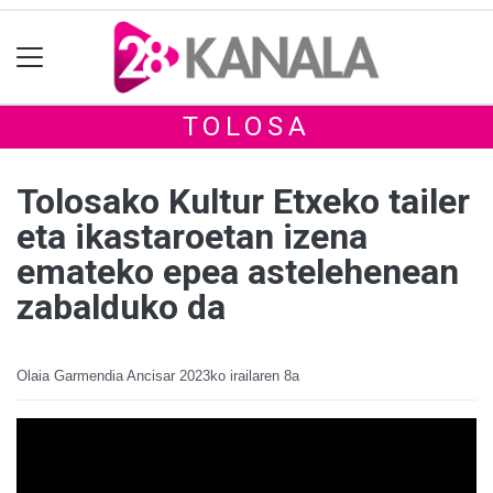
TOLOSA
Tolosako Kultur Etxeko tailer
eta ikastaroetan izena
emateko epea astelehenean
zabalduko da
Olaia Garmendia Ancisar
2023ko irailaren 8a