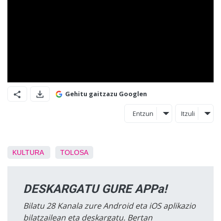
Gehitu gaitzazu Googlen
Entzun
Itzuli
KULTURA
TOLOSA
DESKARGATU GURE APPa!
Bilatu 28 Kanala zure Android eta iOS aplikazio
bilatzailean eta deskargatu. Bertan