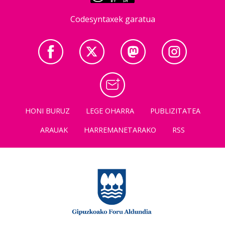
Codesyntaxek garatua
HONI BURUZ
LEGE OHARRA
PUBLIZITATEA
ARAUAK
HARREMANETARAKO
RSS