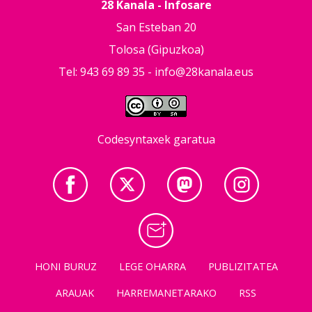
28 Kanala - Infosare
San Esteban 20
Tolosa (Gipuzkoa)
Tel: 943 69 89 35 -
info@28kanala.eus
Codesyntaxek garatua
HONI BURUZ
LEGE OHARRA
PUBLIZITATEA
ARAUAK
HARREMANETARAKO
RSS