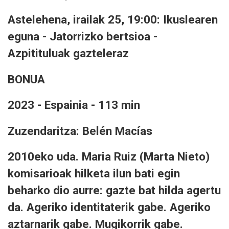
Astelehena, irailak 25, 19:00: Ikuslearen
eguna - Jatorrizko bertsioa -
Azpitituluak gazteleraz
BONUA
2023 - Espainia - 113 min
Zuzendaritza: Belén Macías
2010eko uda. Maria Ruiz (Marta Nieto)
komisarioak hilketa ilun bati egin
beharko dio aurre: gazte bat hilda agertu
da. Ageriko identitaterik gabe. Ageriko
aztarnarik gabe. Mugikorrik gabe.