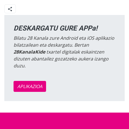
DESKARGATU GURE APPa!
Bilatu 28 Kanala zure Android eta iOS aplikazio
bilatzailean eta deskargatu. Bertan
28KanalaKide
txartel digitalak eskaintzen
dizuten abantailez gozatzeko aukera izango
duzu.
APLIKAZIOA