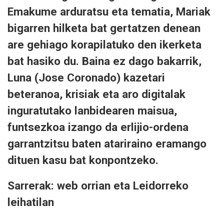
Emakume arduratsu eta tematia, Mariak
bigarren hilketa bat gertatzen denean
are gehiago korapilatuko den ikerketa
bat hasiko du. Baina ez dago bakarrik,
Luna (Jose Coronado) kazetari
beteranoa, krisiak eta aro digitalak
inguratutako lanbidearen maisua,
funtsezkoa izango da erlijio-ordena
garrantzitsu baten atariraino eramango
dituen kasu bat konpontzeko.
Sarrerak: web orrian eta Leidorreko
leihatilan