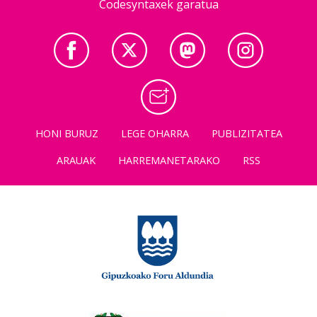
Codesyntaxek garatua
HONI BURUZ
LEGE OHARRA
PUBLIZITATEA
ARAUAK
HARREMANETARAKO
RSS