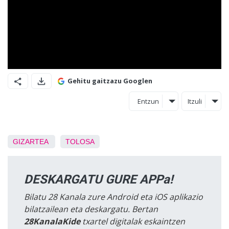
Gehitu gaitzazu Googlen
Entzun
Itzuli
GIZARTEA
TOLOSA
DESKARGATU GURE APPa!
Bilatu 28 Kanala zure Android eta iOS aplikazio
bilatzailean eta deskargatu. Bertan
28KanalaKide
txartel digitalak eskaintzen