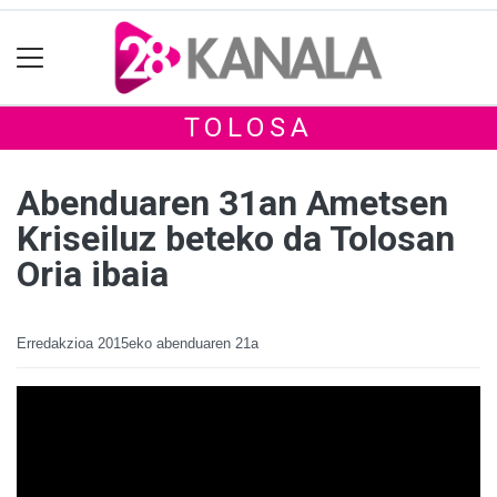
TOLOSA
Abenduaren 31an Ametsen
Kriseiluz beteko da Tolosan
Oria ibaia
Erredakzioa
2015eko abenduaren 21a