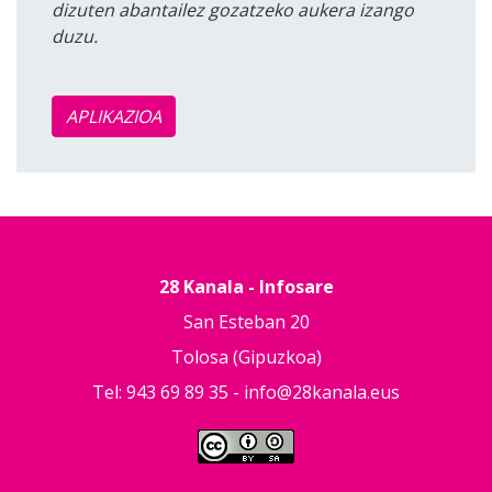
dizuten abantailez gozatzeko aukera izango
duzu.
APLIKAZIOA
28 Kanala - Infosare
San Esteban 20
Tolosa (Gipuzkoa)
Tel: 943 69 89 35 -
info@28kanala.eus