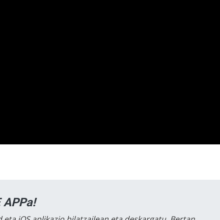
 APPa!
 eta iOS aplikazio bilatzailean eta deskargatu. Bertan