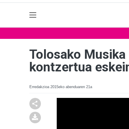
Tolosako Musika 
kontzertua eskei
Erredakzioa
2015eko abenduaren 21a