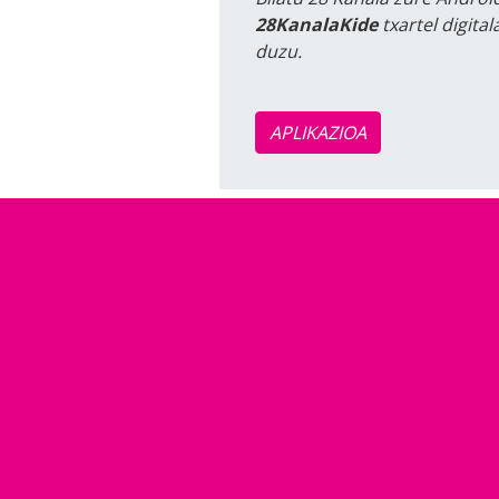
28KanalaKide
txartel digita
duzu.
APLIKAZIOA