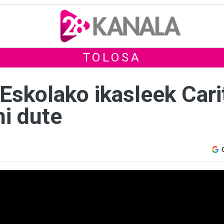
TOLOSA
Eskolako ikasleek Cari
ni dute