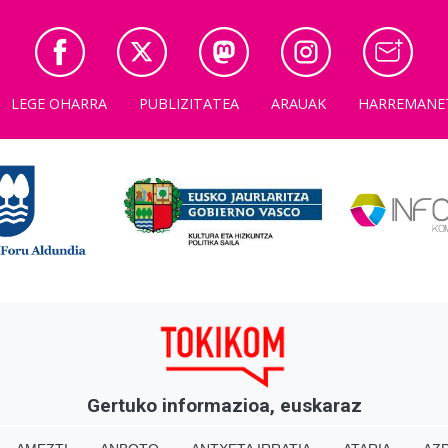
LEGE OHARRA
PUBLIZITATEA
ARAUAK
HARREMANE
Gertuko informazioa, euskaraz