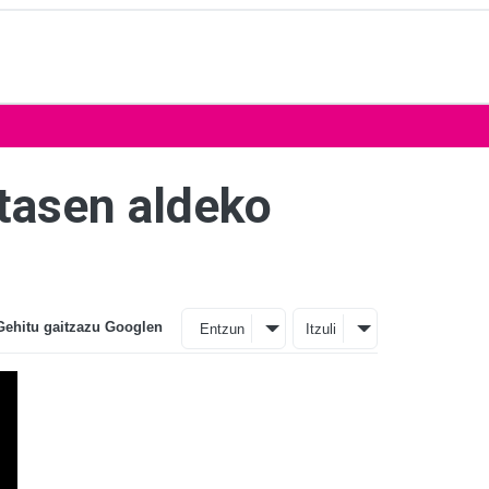
tasen aldeko
Gehitu gaitzazu Googlen
Entzun
Itzuli