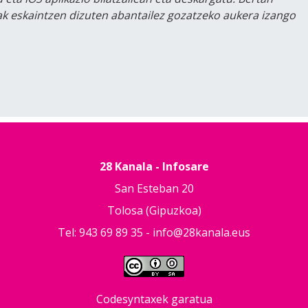
lak eskaintzen dizuten abantailez gozatzeko aukera izango
28 Kanala - Infosare
San Esteban 20
Tolosa (Gipuzkoa)
Tel: 943 69 89 35 -
info@28kanala.eus
Codesyntaxek garatua