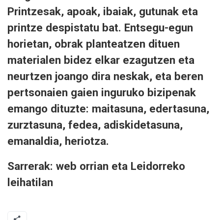
Printzesak, apoak, ibaiak, gutunak eta
printze despistatu bat. Entsegu-egun
horietan, obrak planteatzen dituen
materialen bidez elkar ezagutzen eta
neurtzen joango dira neskak, eta beren
pertsonaien gaien inguruko bizipenak
emango dituzte: maitasuna, edertasuna,
zurztasuna, fedea, adiskidetasuna,
emanaldia, heriotza.
Sarrerak: web orrian eta Leidorreko
leihatilan