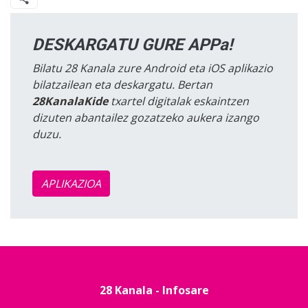
DESKARGATU GURE APPa!
Bilatu 28 Kanala zure Android eta iOS aplikazio
bilatzailean eta deskargatu. Bertan
28KanalaKide
txartel digitalak eskaintzen
dizuten abantailez gozatzeko aukera izango
duzu.
APLIKAZIOA
28 Kanala - Infosare