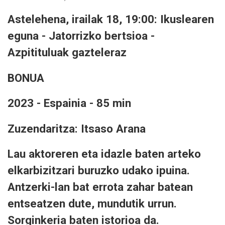
Astelehena, irailak 18, 19:00: Ikuslearen
eguna - Jatorrizko bertsioa -
Azpitituluak gazteleraz
BONUA
2023 - Espainia - 85 min
Zuzendaritza: Itsaso Arana
Lau aktoreren eta idazle baten arteko
elkarbizitzari buruzko udako ipuina.
Antzerki-lan bat errota zahar batean
entseatzen dute, mundutik urrun.
Sorginkeria baten istorioa da.