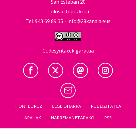
San Esteban 20
Tolosa (Gipuzkoa)
Tel: 943 69 89 35 -
info@28kanala.eus
Codesyntaxek garatua
HONI BURUZ
LEGE OHARRA
PUBLIZITATEA
ARAUAK
HARREMANETARAKO
RSS