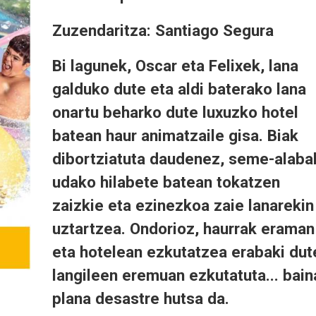
Zuzendaritza: Santiago Segura
Bi lagunek, Oscar eta Felixek, lana
galduko dute eta aldi baterako lana
onartu beharko dute luxuzko hotel
batean haur animatzaile gisa. Biak
dibortziatuta daudenez, seme-alaba
udako hilabete batean tokatzen
zaizkie eta ezinezkoa zaie lanarekin
uztartzea. Ondorioz, haurrak eraman
eta hotelean ezkutatzea erabaki dut
langileen eremuan ezkutatuta... bain
plana desastre hutsa da.