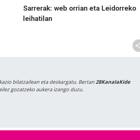
Sarrerak: web orrian eta Leidorreko
leihatilan
kazio bilatzailean eta deskargatu. Bertan
28KanalaKide
tailez gozatzeko aukera izango duzu.