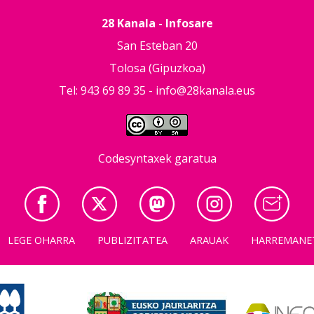
28 Kanala - Infosare
San Esteban 20
Tolosa (Gipuzkoa)
Tel: 943 69 89 35 -
info@28kanala.eus
Codesyntaxek garatua
LEGE OHARRA
PUBLIZITATEA
ARAUAK
HARREMANE