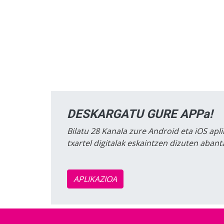
DESKARGATU GURE APPa!
Bilatu 28 Kanala zure Android eta iOS apli
txartel digitalak eskaintzen dizuten aban
APLIKAZIOA