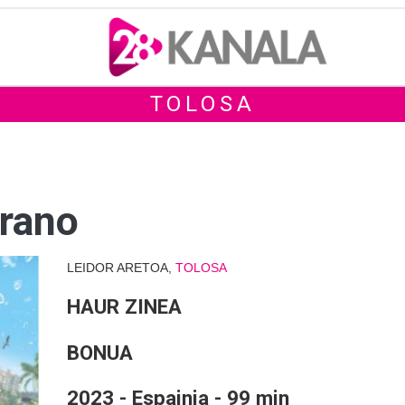
TOLOSA
erano
LEIDOR ARETOA,
TOLOSA
HAUR ZINEA
BONUA
2023 - Espainia - 99 min