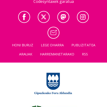
Codesyntaxek garatua
HONI BURUZ
LEGE OHARRA
PUBLIZITATEA
ARAUAK
HARREMANETARAKO
RSS