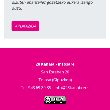
dizuten abantailez gozatzeko aukera izango
duzu.
APLIKAZIOA
28 Kanala - Infosare
San Esteban 20
Tolosa (Gipuzkoa)
Tel: 943 69 89 35 -
info@28kanala.eus