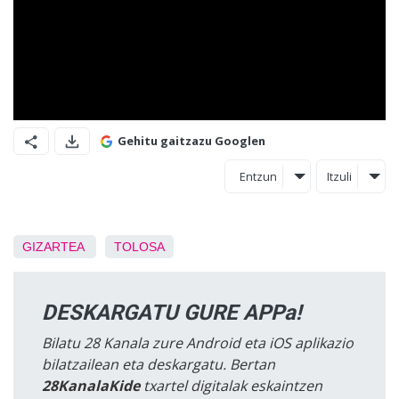
Gehitu gaitzazu Googlen
Entzun
Itzuli
GIZARTEA
TOLOSA
DESKARGATU GURE APPa!
Bilatu 28 Kanala zure Android eta iOS aplikazio
bilatzailean eta deskargatu. Bertan
28KanalaKide
txartel digitalak eskaintzen