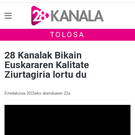
TOLOSA
28 Kanalak Bikain
Euskararen Kalitate
Ziurtagiria lortu du
Erredakzioa
2015eko abenduaren 22a