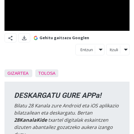
Gehitu gaitzazu Googlen
Entzun
Itzuli
GIZARTEA
TOLOSA
DESKARGATU GURE APPa!
Bilatu 28 Kanala zure Android eta iOS aplikazio
bilatzailean eta deskargatu. Bertan
28KanalaKide
txartel digitalak eskaintzen
dizuten abantailez gozatzeko aukera izango