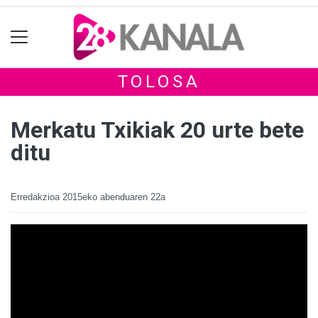
TOLOSA
Merkatu Txikiak 20 urte bete
ditu
Erredakzioa
2015eko abenduaren 22a