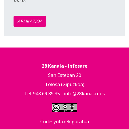
duzu.
APLIKAZIOA
28 Kanala - Infosare
San Esteban 20
Tolosa (Gipuzkoa)
Tel: 943 69 89 35 -
info@28kanala.eus
Codesyntaxek garatua