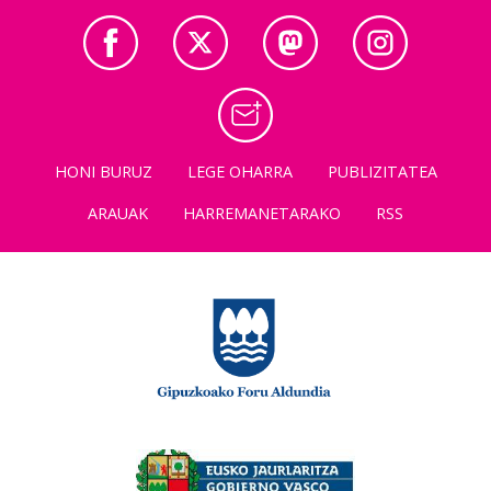
HONI BURUZ
LEGE OHARRA
PUBLIZITATEA
ARAUAK
HARREMANETARAKO
RSS