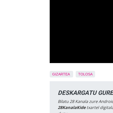
GIZARTEA
TOLOSA
DESKARGATU GURE
Bilatu 28 Kanala zure Android
28KanalaKide
txartel digita