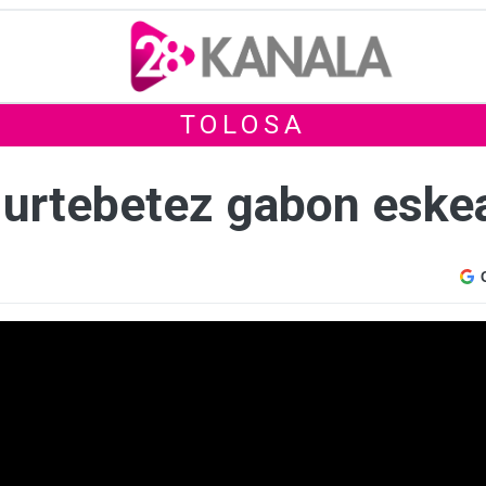
TOLOSA
 urtebetez gabon eskea