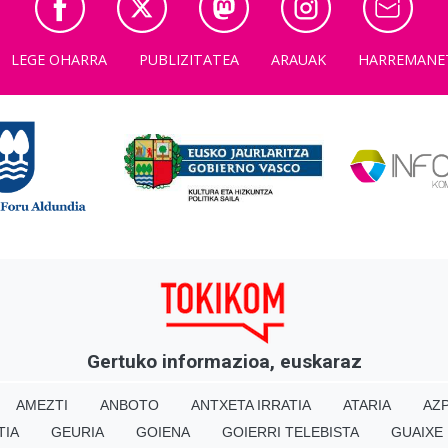
LEGE OHARRA
PUBLIZITATEA
ARAUAK
HARREMANE
Gertuko informazioa, euskaraz
AMEZTI
ANBOTO
ANTXETA IRRATIA
ATARIA
AZP
TIA
GEURIA
GOIENA
GOIERRI TELEBISTA
GUAIXE