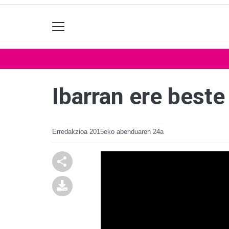
Ibarran ere beste
Erredakzioa
2015eko abenduaren 24a