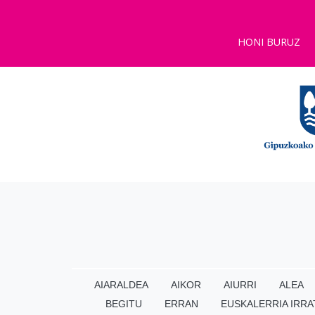
HONI BURUZ
AIARALDEA
AIKOR
AIURRI
ALEA
BEGITU
ERRAN
EUSKALERRIA IRRA