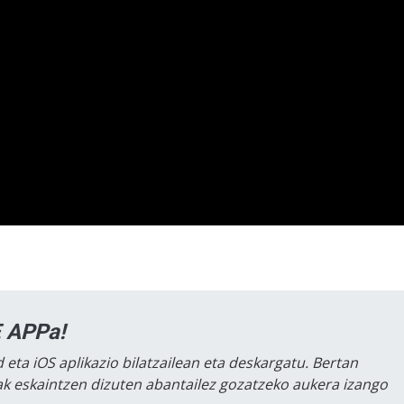
 APPa!
 eta iOS aplikazio bilatzailean eta deskargatu. Bertan
lak eskaintzen dizuten abantailez gozatzeko aukera izango