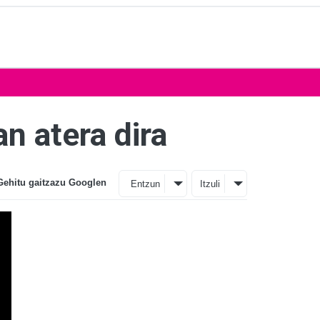
n atera dira
Gehitu gaitzazu Googlen
Entzun
Itzuli