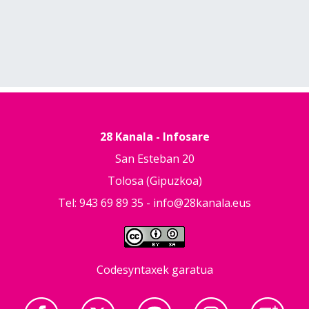
28 Kanala - Infosare
San Esteban 20
Tolosa (Gipuzkoa)
Tel: 943 69 89 35 -
info@28kanala.eus
Codesyntaxek garatua