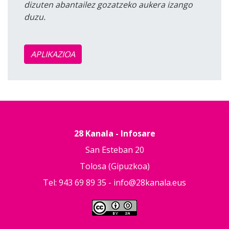
dizuten abantailez gozatzeko aukera izango
duzu.
APLIKAZIOA
28 Kanala - Infosare
San Esteban 20
Tolosa (Gipuzkoa)
Tel: 943 69 89 35 -
info@28kanala.eus