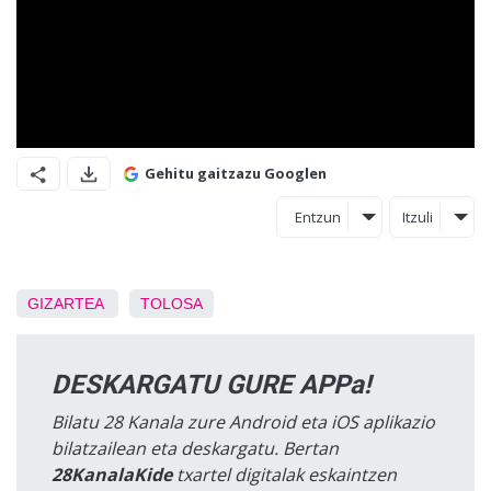
Gehitu gaitzazu Googlen
Entzun
Itzuli
GIZARTEA
TOLOSA
DESKARGATU GURE APPa!
Bilatu 28 Kanala zure Android eta iOS aplikazio
bilatzailean eta deskargatu. Bertan
28KanalaKide
txartel digitalak eskaintzen