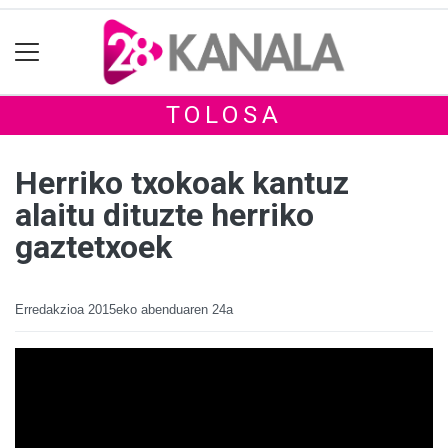
TOLOSA
Herriko txokoak kantuz
alaitu dituzte herriko
gaztetxoek
Erredakzioa
2015eko abenduaren 24a