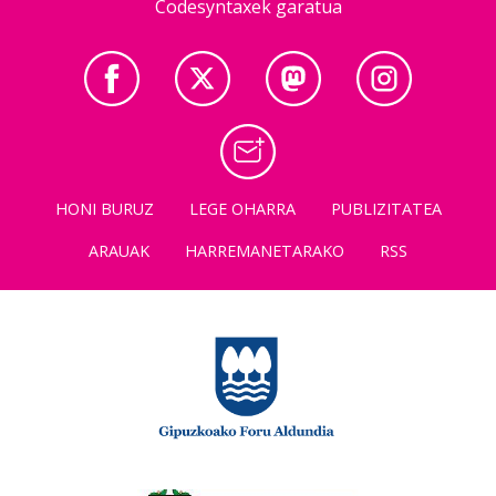
Codesyntaxek garatua
HONI BURUZ
LEGE OHARRA
PUBLIZITATEA
ARAUAK
HARREMANETARAKO
RSS