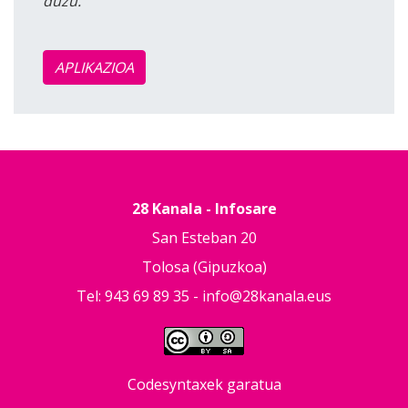
duzu.
APLIKAZIOA
28 Kanala - Infosare
San Esteban 20
Tolosa (Gipuzkoa)
Tel: 943 69 89 35 -
info@28kanala.eus
Codesyntaxek garatua