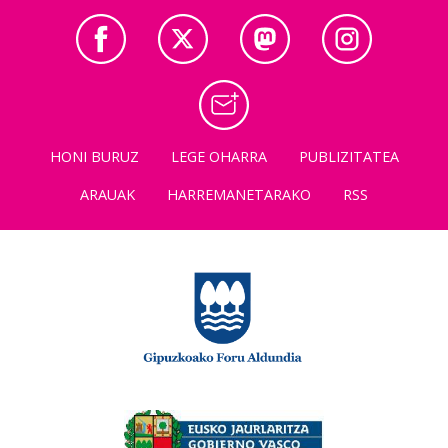
HONI BURUZ
LEGE OHARRA
PUBLIZITATEA
ARAUAK
HARREMANETARAKO
RSS