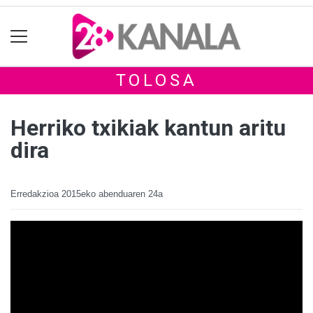
TOLOSA
Herriko txikiak kantun aritu
dira
Erredakzioa
2015eko abenduaren 24a