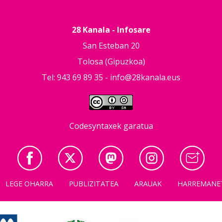
28 Kanala - Infosare
San Esteban 20
Tolosa (Gipuzkoa)
Tel: 943 69 89 35 -
info@28kanala.eus
Codesyntaxek garatua
LEGE OHARRA
PUBLIZITATEA
ARAUAK
HARREMANE