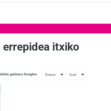
errepidea itxiko
Gehitu gaitzazu Googlen
Entzun
Itzuli