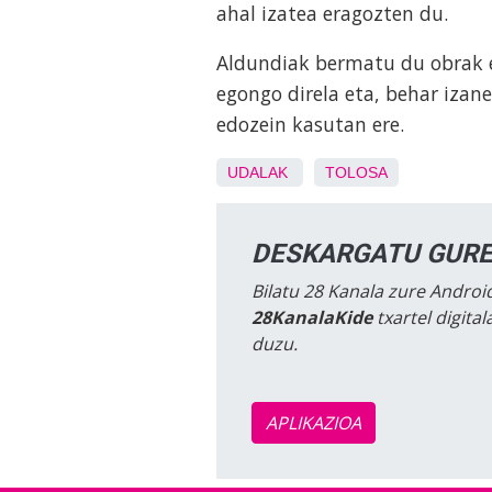
ahal izatea eragozten du.
Aldundiak bermatu du obrak e
egongo direla eta, behar izanez
edozein kasutan ere.
UDALAK
TOLOSA
DESKARGATU GURE
Bilatu 28 Kanala zure Android
28KanalaKide
txartel digita
duzu.
APLIKAZIOA