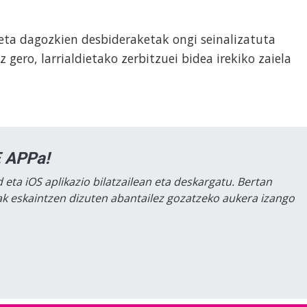
ta dagozkien desbideraketak ongi seinalizatuta
 gero, larrialdietako zerbitzuei bidea irekiko zaiela
 APPa!
 eta iOS aplikazio bilatzailean eta deskargatu. Bertan
lak eskaintzen dizuten abantailez gozatzeko aukera izango