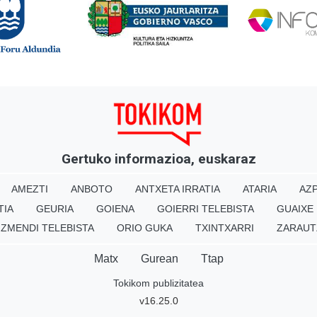
Gertuko informazioa, euskaraz
AMEZTI
ANBOTO
ANTXETA IRRATIA
ATARIA
AZP
TIA
GEURIA
GOIENA
GOIERRI TELEBISTA
GUAIXE
IZMENDI TELEBISTA
ORIO GUKA
TXINTXARRI
ZARAUT
Matx
Gurean
Ttap
Tokikom publizitatea
v16.25.0