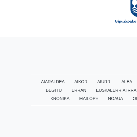
AIARALDEA
AIKOR
AIURRI
ALEA
BEGITU
ERRAN
EUSKALERRIA IRRA
KRONIKA
MAILOPE
NOAUA
O