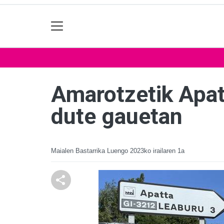
Amarotzetik Apat
dute gauetan
Maialen Bastarrika Luengo
2023ko irailaren 1a