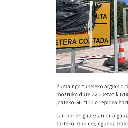
Zumaingo tuneleko argiak orde
moztuko dute 22:00etatik 6:00
joateko GI-2130 errepidea har
Lan horiek gauez ari dira gau
tarteko. Izan ere, egunez tra