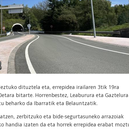
ztuko dituztela eta, errepidea irailaren 3tik 19ra
etara bitarte. Horrenbestez, Leaburura eta Gaztelura
tu beharko da Ibarratik eta Belauntzatik.
zatzen, zerbitzuko eta bide-segurtasuneko arrazoiak
fiko handia izaten da eta horrek errepidea erabat mozt