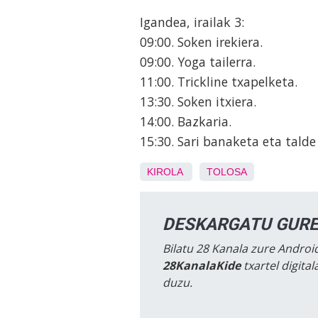
Igandea, irailak 3:
09:00. Soken irekiera.
09:00. Yoga tailerra.
11:00. Trickline txapelketa.
13:30. Soken itxiera.
14:00. Bazkaria.
15:30. Sari banaketa eta talde
KIROLA
TOLOSA
DESKARGATU GURE
Bilatu 28 Kanala zure Android
28KanalaKide
txartel digita
duzu.