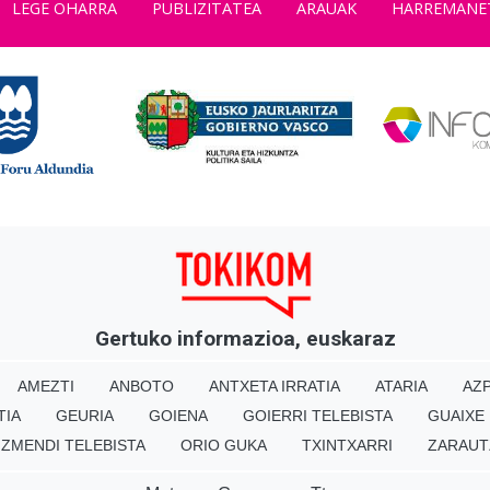
LEGE OHARRA
PUBLIZITATEA
ARAUAK
HARREMANE
Gertuko informazioa, euskaraz
AMEZTI
ANBOTO
ANTXETA IRRATIA
ATARIA
AZP
TIA
GEURIA
GOIENA
GOIERRI TELEBISTA
GUAIXE
IZMENDI TELEBISTA
ORIO GUKA
TXINTXARRI
ZARAUT