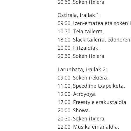
20:30. Soken itxiera.
Ostirala, irailak 1:
09:00. Izen-ematea eta soken i
10:30. Tela tailerra.
18:00. Slack tailerra, edonoren
20:00. Hitzaldiak.
20:30. Soken itxiera.
Larunbata, irailak 2:
09:00. Soken irekiera.
11:00. Speedline txapelketa.
12:00. Acroyoga.
17:00. Freestyle erakustaldia.
20:00. Showa.
20:30. Soken itxiera.
22:00. Musika emanaldia.