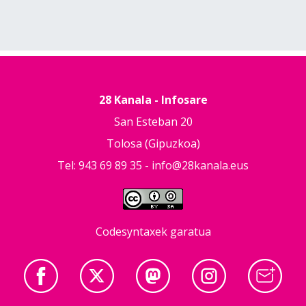
28 Kanala - Infosare
San Esteban 20
Tolosa (Gipuzkoa)
Tel: 943 69 89 35 -
info@28kanala.eus
Codesyntaxek garatua