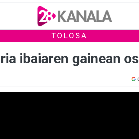
TOLOSA
ria ibaiaren gainean o