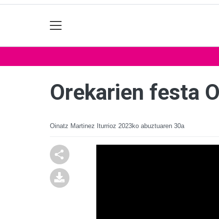
Orekarien festa O
Oinatz Martinez Iturrioz
2023ko abuztuaren 30a