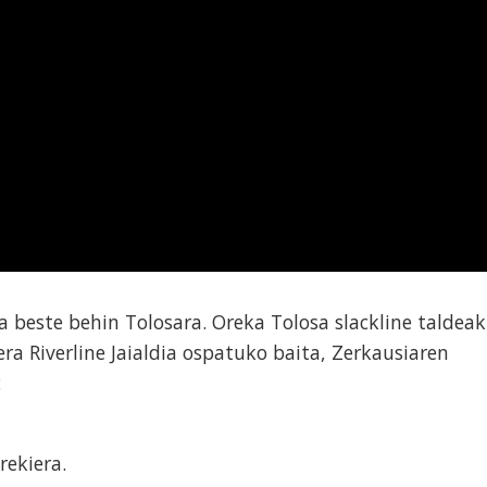
a beste behin Tolosara. Oreka Tolosa slackline taldeak
ra Riverline Jaialdia ospatuko baita, Zerkausiaren
:
rekiera.