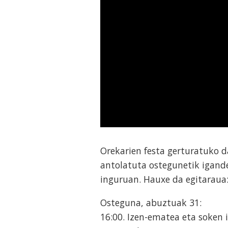
Orekarien festa gerturatuko d
antolatuta ostegunetik igande
inguruan. Hauxe da egitaraua
Osteguna, abuztuak 31:
16:00. Izen-ematea eta soken i