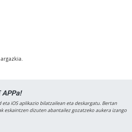
 argazkia.
 APPa!
 eta iOS aplikazio bilatzailean eta deskargatu. Bertan
lak eskaintzen dizuten abantailez gozatzeko aukera izango