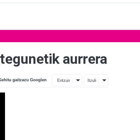
stegunetik aurrera
Gehitu gaitzazu Googlen
Entzun
Itzuli