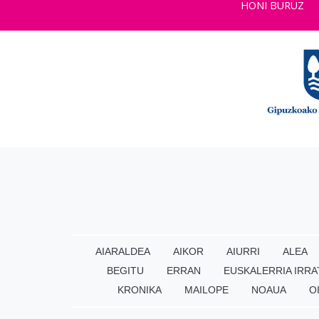
HONI BURUZ
AIARALDEA
AIKOR
AIURRI
ALEA
BEGITU
ERRAN
EUSKALERRIA IRRA
KRONIKA
MAILOPE
NOAUA
O