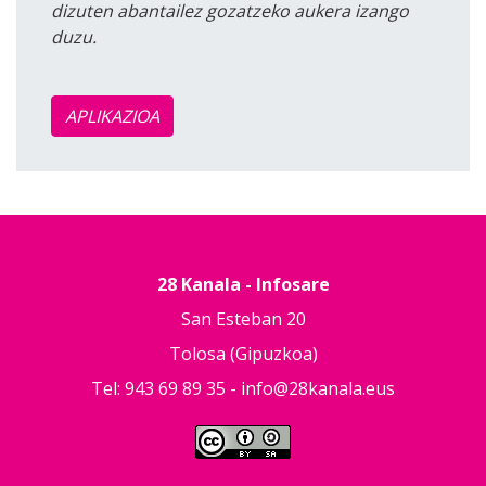
dizuten abantailez gozatzeko aukera izango
duzu.
APLIKAZIOA
28 Kanala - Infosare
San Esteban 20
Tolosa (Gipuzkoa)
Tel: 943 69 89 35 -
info@28kanala.eus