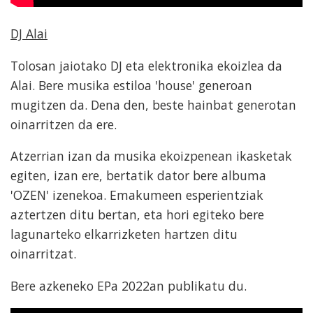
DJ Alai
Tolosan jaiotako DJ eta elektronika ekoizlea da
Alai. Bere musika estiloa 'house' generoan
mugitzen da. Dena den, beste hainbat generotan
oinarritzen da ere.
Atzerrian izan da musika ekoizpenean ikasketak
egiten, izan ere, bertatik dator bere albuma
'OZEN' izenekoa. Emakumeen esperientziak
aztertzen ditu bertan, eta hori egiteko bere
lagunarteko elkarrizketen hartzen ditu
oinarritzat.
Bere azkeneko EPa 2022an publikatu du.