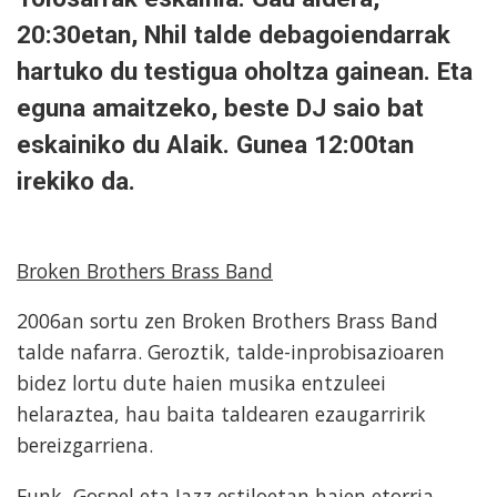
20:30etan, Nhil talde debagoiendarrak
hartuko du testigua oholtza gainean. Eta
eguna amaitzeko, beste DJ saio bat
eskainiko du Alaik. Gunea 12:00tan
irekiko da.
Broken Brothers Brass Band
2006an sortu zen Broken Brothers Brass Band
talde nafarra. Geroztik, talde-inprobisazioaren
bidez lortu dute haien musika entzuleei
helaraztea, hau baita taldearen ezaugarririk
bereizgarriena.
Funk, Gospel eta Jazz estiloetan haien etorria