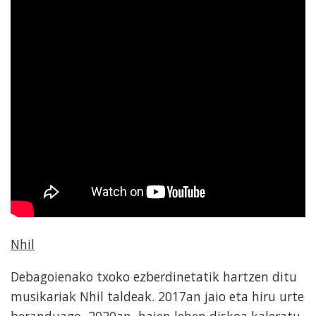
Nhil
Debagoienako txoko ezberdinetatik hartzen ditu
musikariak Nhil taldeak. 2017an jaio eta hiru urte
beranduago, 2020an, haien lehen diskoa kaleratu