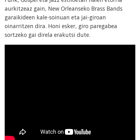
aurkitzeaz gain, New Orleanseko Brass Bands
garaikideen kale-soinuan eta jai-giroan
oinarritzen dira. Honi esker, giro paregabea
sortzeko gai direla erakutsi dute.