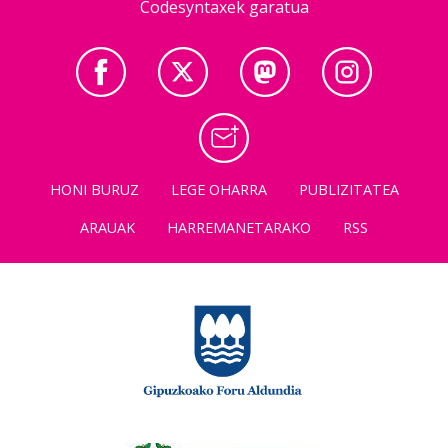
Codesyntaxek garatua
HONI BURUZ
LEGE OHARRA
PUBLIZITATEA
ARAUAK
HARREMANETARAKO
RSS