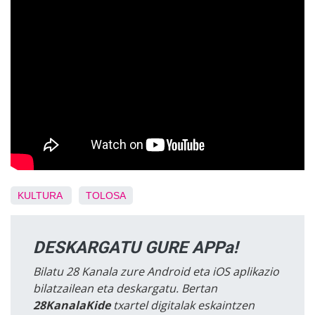
KULTURA
TOLOSA
DESKARGATU GURE APPa!
Bilatu 28 Kanala zure Android eta iOS aplikazio
bilatzailean eta deskargatu. Bertan
28KanalaKide
txartel digitalak eskaintzen