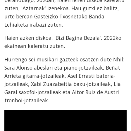
zuten, 'Aztarnak' izenekoa. Hau gutxi ez balitz,
urte berean Gasteizko Txosnetako Banda
Lehiaketa irabazi zuten.
Haien azken diskoa, 'Bizi Bagina Bezala', 2022ko
ekainean kaleratu zuten.
Hurrengo sei musikari gazteek osatzen dute Nhil:
Sara Alonso abeslari eta piano-jotzaileak, Beñat
Arrieta gitarra-jotzaileak, Asel Errasti bateria-
jotzaileak, Xabi Zuazabeitia baxu-jotzaileak, Lia
Garai saxofoi-jotzaileak eta Aitor Ruiz de Austri
tronboi-jotzaileak.