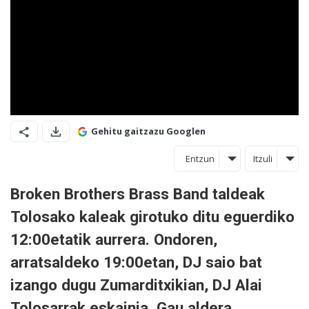
Gehitu gaitzazu Googlen
Entzun
Itzuli
Broken Brothers Brass Band taldeak
Tolosako kaleak girotuko ditu eguerdiko
12:00etatik aurrera. Ondoren,
arratsaldeko 19:00etan, DJ saio bat
izango dugu Zumarditxikian, DJ Alai
Tolosarrak eskainia. Gau aldera,