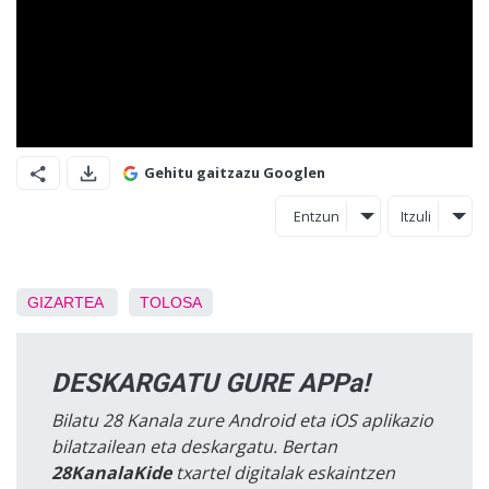
Gehitu gaitzazu Googlen
Entzun
Itzuli
GIZARTEA
TOLOSA
DESKARGATU GURE APPa!
Bilatu 28 Kanala zure Android eta iOS aplikazio
bilatzailean eta deskargatu. Bertan
28KanalaKide
txartel digitalak eskaintzen