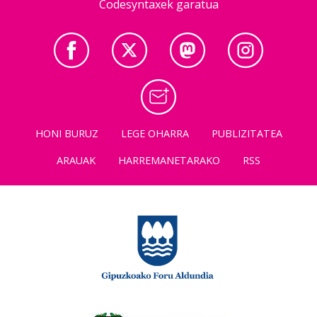
Codesyntaxek garatua
HONI BURUZ
LEGE OHARRA
PUBLIZITATEA
ARAUAK
HARREMANETARAKO
RSS