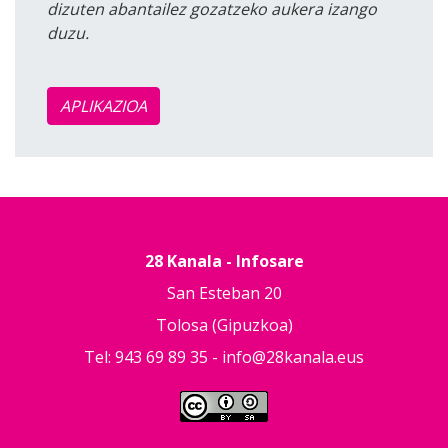
dizuten abantailez gozatzeko aukera izango
duzu.
APLIKAZIOA
28 Kanala - Infosare
San Esteban 20
Tolosa (Gipuzkoa)
Tel: 943 69 89 35 -
info@28kanala.eus