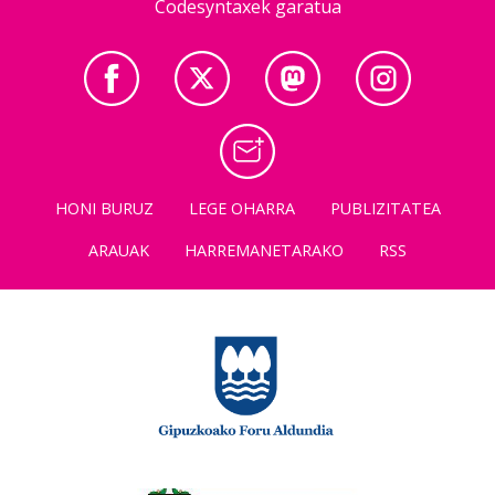
Codesyntaxek garatua
HONI BURUZ
LEGE OHARRA
PUBLIZITATEA
ARAUAK
HARREMANETARAKO
RSS