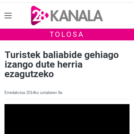
TOLOSA
Turistek baliabide gehiago
izango dute herria
ezagutzeko
Erredakzioa
2014ko uztailaren 9a