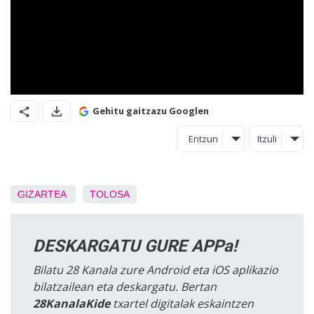
Gehitu gaitzazu Googlen
Entzun
Itzuli
GIZARTEA
TOLOSA
DESKARGATU GURE APPa!
Bilatu 28 Kanala zure Android eta iOS aplikazio
bilatzailean eta deskargatu. Bertan
28KanalaKide
txartel digitalak eskaintzen