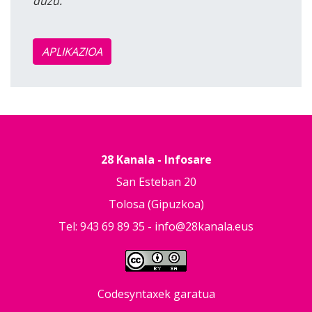
duzu.
APLIKAZIOA
28 Kanala - Infosare
San Esteban 20
Tolosa (Gipuzkoa)
Tel: 943 69 89 35 -
info@28kanala.eus
Codesyntaxek garatua