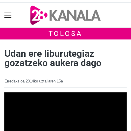
TOLOSA
Udan ere liburutegiaz
gozatzeko aukera dago
Erredakzioa
2014ko uztailaren 15a