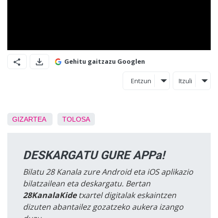
Gehitu gaitzazu Googlen
Entzun
Itzuli
GIZARTEA
TOLOSA
DESKARGATU GURE APPa!
Bilatu 28 Kanala zure Android eta iOS aplikazio
bilatzailean eta deskargatu. Bertan
28KanalaKide
txartel digitalak eskaintzen
dizuten abantailez gozatzeko aukera izango