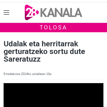
TOLOSA
Udalak eta herritarrak
gerturatzeko sortu dute
Sareratuzz
Erredakzioa
2014ko uztailaren 16a