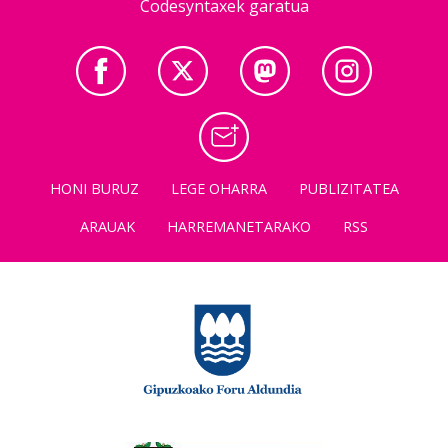
Codesyntaxek garatua
HONI BURUZ
LEGE OHARRA
PUBLIZITATEA
ARAUAK
HARREMANETARAKO
RSS