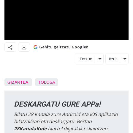
Gehitu gaitzazu Googlen
Entzun
Itzuli
GIZARTEA
TOLOSA
DESKARGATU GURE APPa!
Bilatu 28 Kanala zure Android eta iOS aplikazio
bilatzailean eta deskargatu. Bertan
28KanalaKide
txartel digitalak eskaintzen