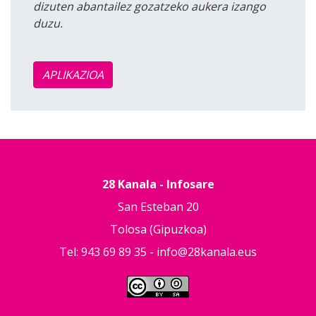
dizuten abantailez gozatzeko aukera izango
duzu.
APLIKAZIOA
28 Kanala - Infosare
San Esteban 20
Tolosa (Gipuzkoa)
Tel: 943 69 89 35 -
info@28kanala.eus