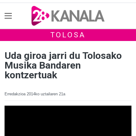
TOLOSA
Uda giroa jarri du Tolosako
Musika Bandaren
kontzertuak
Erredakzioa
2014ko uztailaren 21a