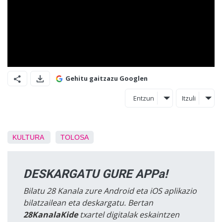
Gehitu gaitzazu Googlen
Entzun
Itzuli
KULTURA
TOLOSA
DESKARGATU GURE APPa!
Bilatu 28 Kanala zure Android eta iOS aplikazio
bilatzailean eta deskargatu. Bertan
28KanalaKide
txartel digitalak eskaintzen