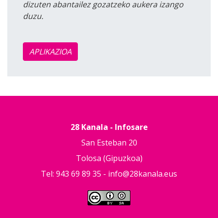
dizuten abantailez gozatzeko aukera izango
duzu.
APLIKAZIOA
28 Kanala - Infosare
San Esteban 20
Tolosa (Gipuzkoa)
Tel: 943 69 89 35 -
info@28kanala.eus