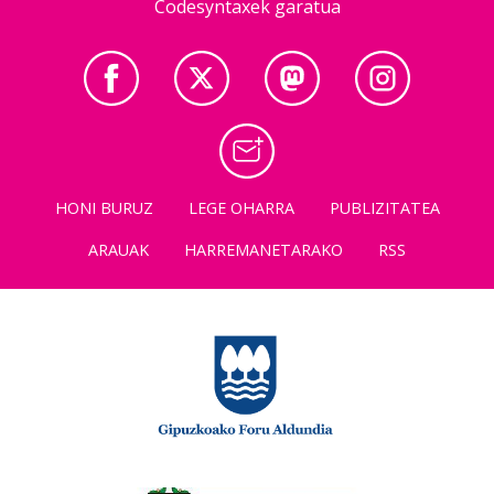
Codesyntaxek garatua
HONI BURUZ
LEGE OHARRA
PUBLIZITATEA
ARAUAK
HARREMANETARAKO
RSS