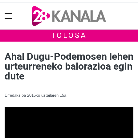
TOLOSA
Ahal Dugu-Podemosen lehen
urteurreneko balorazioa egin
dute
Erredakzioa
2016ko uztailaren 15a