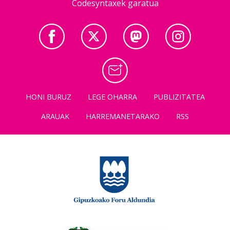
Codesyntaxek garatua
HONI BURUZ
LEGE OHARRA
PUBLIZITATEA
ARAUAK
HARREMANETARAKO
RSS