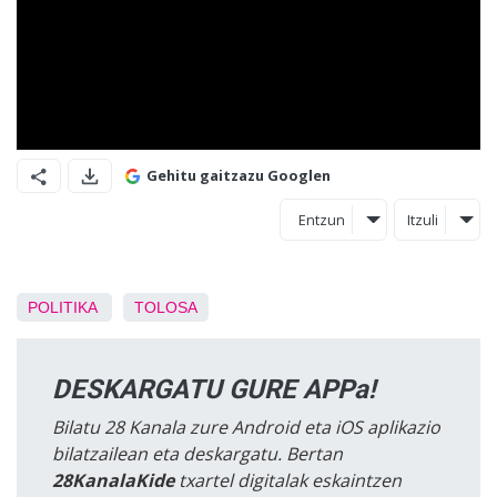
Gehitu gaitzazu Googlen
Entzun
Itzuli
POLITIKA
TOLOSA
DESKARGATU GURE APPa!
Bilatu 28 Kanala zure Android eta iOS aplikazio
bilatzailean eta deskargatu. Bertan
28KanalaKide
txartel digitalak eskaintzen