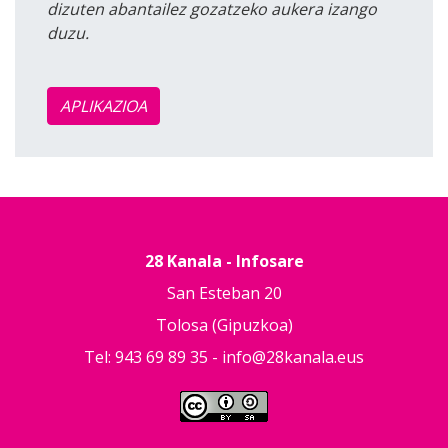
dizuten abantailez gozatzeko aukera izango
duzu.
APLIKAZIOA
28 Kanala - Infosare
San Esteban 20
Tolosa (Gipuzkoa)
Tel: 943 69 89 35 -
info@28kanala.eus