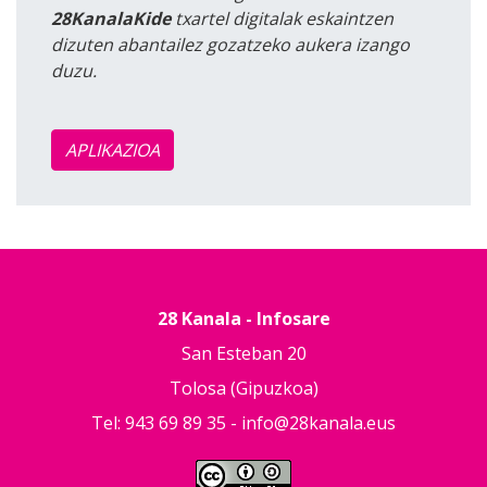
28KanalaKide
txartel digitalak eskaintzen
dizuten abantailez gozatzeko aukera izango
duzu.
APLIKAZIOA
28 Kanala - Infosare
San Esteban 20
Tolosa (Gipuzkoa)
Tel: 943 69 89 35 -
info@28kanala.eus