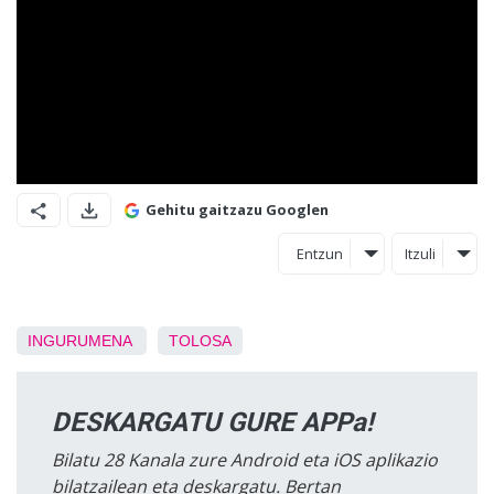
Gehitu gaitzazu Googlen
Entzun
Itzuli
INGURUMENA
TOLOSA
DESKARGATU GURE APPa!
Bilatu 28 Kanala zure Android eta iOS aplikazio
bilatzailean eta deskargatu. Bertan