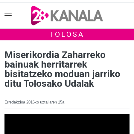
TOLOSA
Miserikordia Zaharreko
bainuak herritarrek
bisitatzeko moduan jarriko
ditu Tolosako Udalak
Erredakzioa
2016ko uztailaren 15a