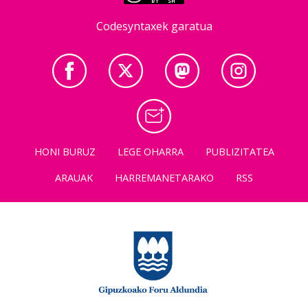
Codesyntaxek garatua
HONI BURUZ
LEGE OHARRA
PUBLIZITATEA
ARAUAK
HARREMANETARAKO
RSS