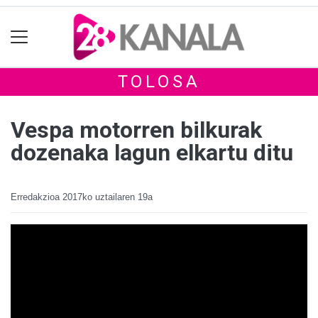
TOLOSA
Vespa motorren bilkurak
dozenaka lagun elkartu ditu
Erredakzioa
2017ko uztailaren 19a