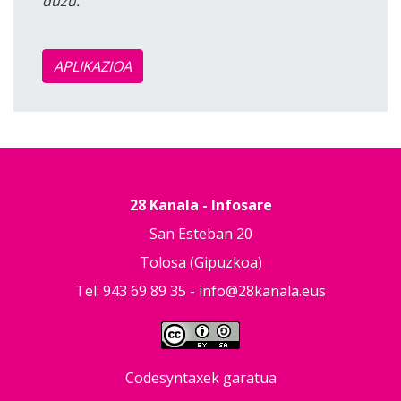
duzu.
APLIKAZIOA
28 Kanala - Infosare
San Esteban 20
Tolosa (Gipuzkoa)
Tel: 943 69 89 35 -
info@28kanala.eus
Codesyntaxek garatua