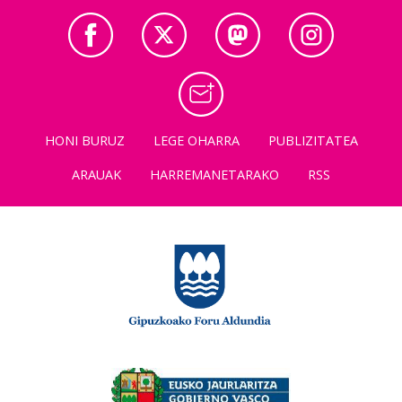
HONI BURUZ
LEGE OHARRA
PUBLIZITATEA
ARAUAK
HARREMANETARAKO
RSS