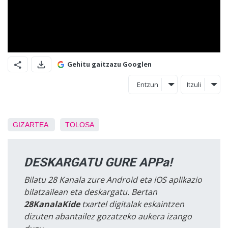
Gehitu gaitzazu Googlen
Entzun
Itzuli
GIZARTEA
TOLOSA
DESKARGATU GURE APPa!
Bilatu 28 Kanala zure Android eta iOS aplikazio
bilatzailean eta deskargatu. Bertan
28KanalaKide
txartel digitalak eskaintzen
dizuten abantailez gozatzeko aukera izango