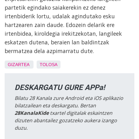
partetik egindako saiakerekin ez denez
irtenbiderik lortu, udalak agindutako esku
hartzearen zain daude. Edozein delarik ere
irtenbidea, kiroldegia irekitzekotan, langileek
eskatzen dutena, beraien lan baldintzak
bermatzea dela azpimarratu dute.
GIZARTEA
TOLOSA
DESKARGATU GURE APPa!
Bilatu 28 Kanala zure Android eta iOS aplikazio
bilatzailean eta deskargatu. Bertan
28KanalaKide
txartel digitalak eskaintzen
dizuten abantailez gozatzeko aukera izango
duzu.