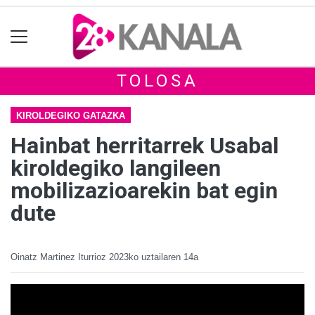
TOLOSA
KIROLDEGIKO GATAZKA
Hainbat herritarrek Usabal
kiroldegiko langileen
mobilizazioarekin bat egin
dute
Oinatz Martinez Iturrioz
2023ko uztailaren 14a