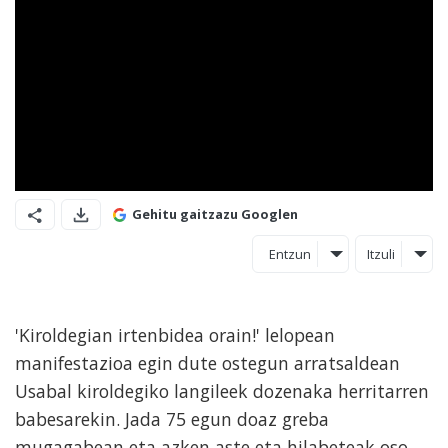
Gehitu gaitzazu Googlen
Entzun
Itzuli
'Kiroldegian irtenbidea orain!' lelopean
manifestazioa egin dute ostegun arratsaldean
Usabal kiroldegiko langileek dozenaka herritarren
babesarekin. Jada 75 egun doaz greba
mugagabean eta azken aste eta hilabeteak oso