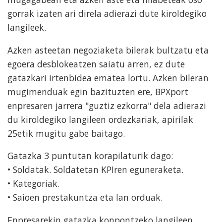
gorrak izaten ari direla adierazi dute kiroldegiko
langileek.
Azken asteetan negoziaketa bilerak bultzatu eta
egoera desblokeatzen saiatu arren, ez dute
gatazkari irtenbidea ematea lortu. Azken bileran
mugimenduak egin bazituzten ere, BPXport
enpresaren jarrera "guztiz ezkorra" dela adierazi
du kiroldegiko langileen ordezkariak, apirilak
25etik mugitu gabe baitago.
Gatazka 3 puntutan korapilaturik dago:
• Soldatak. Soldatetan KPIren eguneraketa.
• Kategoriak.
• Saioen prestakuntza eta lan orduak.
Enpresarekin gatazka konpontzeko langileen