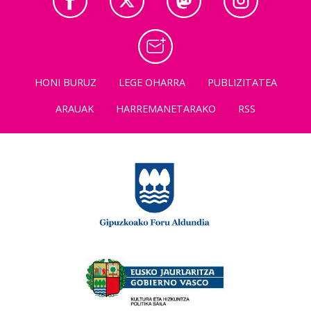
HONI BURUZ
LEGE OHARRA
PUBLIZITATEA
ARAUAK
HARREMANETARAKO
RSS