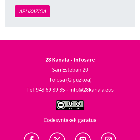
APLIKAZIOA
28 Kanala - Infosare
San Esteban 20
Tolosa (Gipuzkoa)
Tel: 943 69 89 35 -
info@28kanala.eus
Codesyntaxek garatua