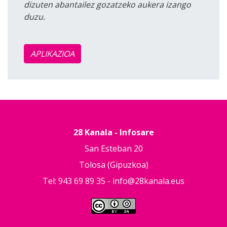
dizuten abantailez gozatzeko aukera izango
duzu.
APLIKAZIOA
28 Kanala - Infosare
San Esteban 20
Tolosa (Gipuzkoa)
Tel: 943 69 89 35 -
info@28kanala.eus