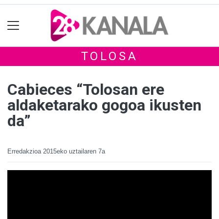
TOLOSA
Cabieces “Tolosan ere
aldaketarako gogoa ikusten
da”
Erredakzioa
2015eko uztailaren 7a