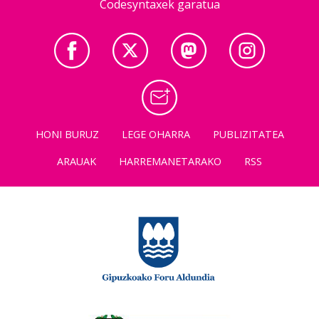
Codesyntaxek garatua
HONI BURUZ
LEGE OHARRA
PUBLIZITATEA
ARAUAK
HARREMANETARAKO
RSS