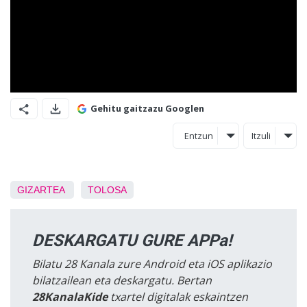
Gehitu gaitzazu Googlen
Entzun
Itzuli
GIZARTEA
TOLOSA
DESKARGATU GURE APPa!
Bilatu 28 Kanala zure Android eta iOS aplikazio
bilatzailean eta deskargatu. Bertan
28KanalaKide
txartel digitalak eskaintzen