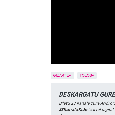
GIZARTEA
TOLOSA
DESKARGATU GURE
Bilatu 28 Kanala zure Android
28KanalaKide
txartel digita