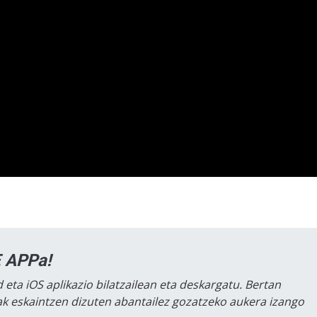
 APPa!
 eta iOS aplikazio bilatzailean eta deskargatu. Bertan
lak eskaintzen dizuten abantailez gozatzeko aukera izango