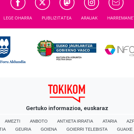
LEGE OHARRA
PUBLIZITATEA
ARAUAK
HARREMANE
Gertuko informazioa, euskaraz
AMEZTI
ANBOTO
ANTXETA IRRATIA
ATARIA
AZP
TIA
GEURIA
GOIENA
GOIERRI TELEBISTA
GUAIXE