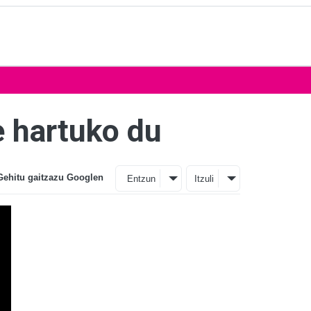
 hartuko du
Gehitu gaitzazu Googlen
Entzun
Itzuli