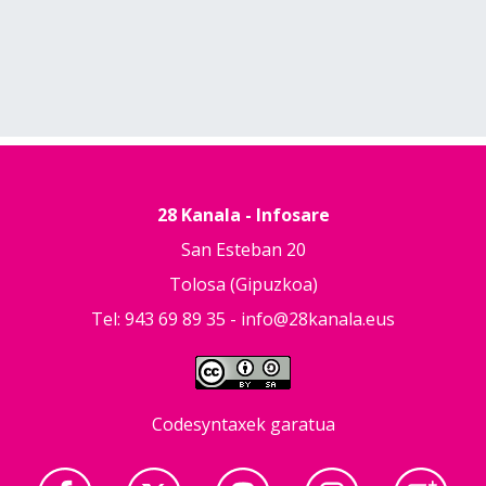
28 Kanala - Infosare
San Esteban 20
Tolosa (Gipuzkoa)
Tel: 943 69 89 35 -
info@28kanala.eus
Codesyntaxek garatua