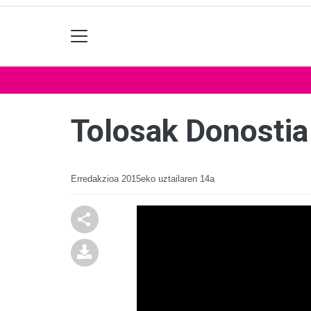
Tolosak Donostia
Erredakzioa
2015eko uztailaren 14a