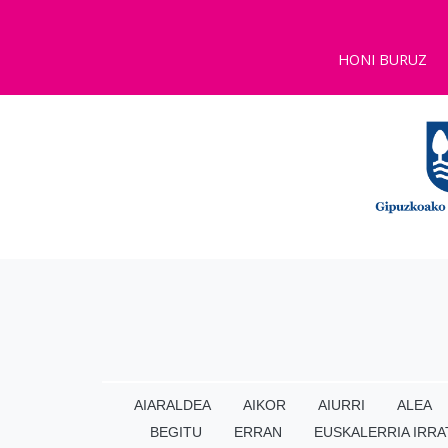
HONI BURUZ
AIARALDEA
AIKOR
AIURRI
ALEA
BEGITU
ERRAN
EUSKALERRIA IRRA