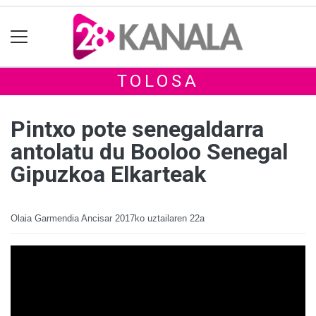
TOLOSA
Pintxo pote senegaldarra
antolatu du Booloo Senegal
Gipuzkoa Elkarteak
Olaia Garmendia Ancisar
2017ko uztailaren 22a