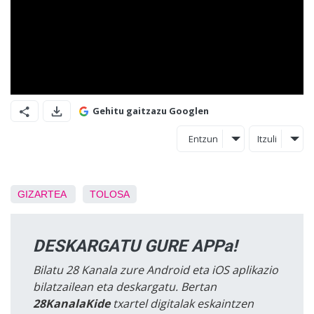
Gehitu gaitzazu Googlen
Entzun
Itzuli
GIZARTEA
TOLOSA
DESKARGATU GURE APPa!
Bilatu 28 Kanala zure Android eta iOS aplikazio
bilatzailean eta deskargatu. Bertan
28KanalaKide
txartel digitalak eskaintzen