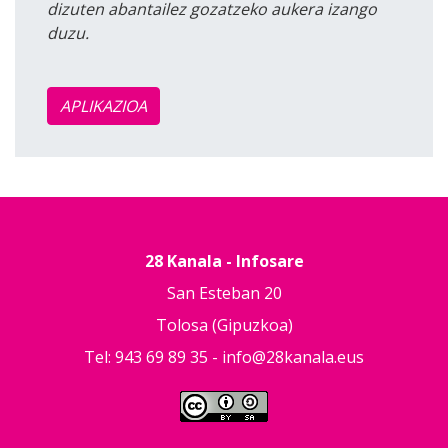
dizuten abantailez gozatzeko aukera izango
duzu.
APLIKAZIOA
28 Kanala - Infosare
San Esteban 20
Tolosa (Gipuzkoa)
Tel: 943 69 89 35 -
info@28kanala.eus