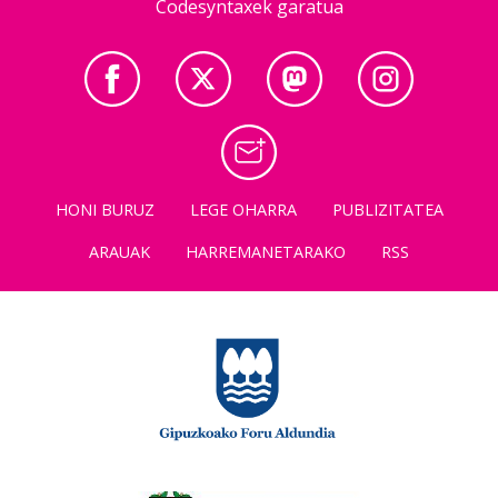
Codesyntaxek garatua
HONI BURUZ
LEGE OHARRA
PUBLIZITATEA
ARAUAK
HARREMANETARAKO
RSS