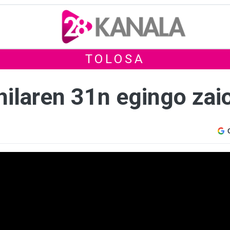
TOLOSA
hilaren 31n egingo zai