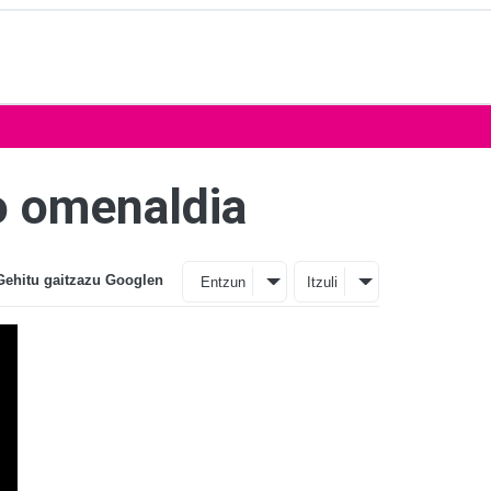
o omenaldia
Gehitu gaitzazu Googlen
Entzun
Itzuli