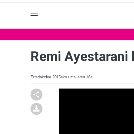
Remi Ayestarani 
Erredakzioa
2015eko uztailaren 16a