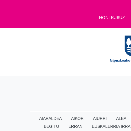
HONI BURUZ
AIARALDEA
AIKOR
AIURRI
ALEA
BEGITU
ERRAN
EUSKALERRIA IRRA