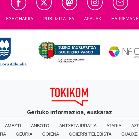
LEGE OHARRA
PUBLIZITATEA
ARAUAK
HARREMANE
Gertuko informazioa, euskaraz
AMEZTI
ANBOTO
ANTXETA IRRATIA
ATARIA
AZP
TIA
GEURIA
GOIENA
GOIERRI TELEBISTA
GUAIXE