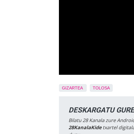
GIZARTEA
TOLOSA
DESKARGATU GURE
Bilatu 28 Kanala zure Android
28KanalaKide
txartel digita