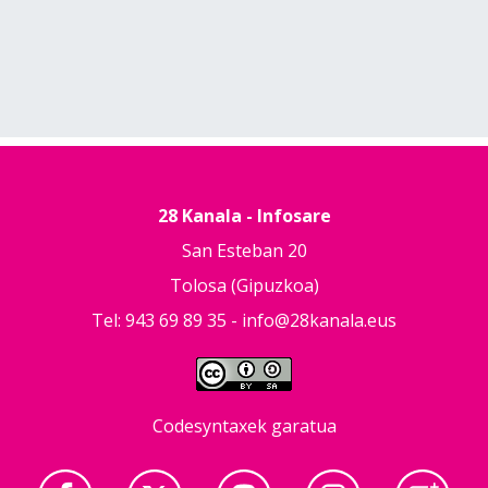
28 Kanala - Infosare
San Esteban 20
Tolosa (Gipuzkoa)
Tel: 943 69 89 35 -
info@28kanala.eus
Codesyntaxek garatua