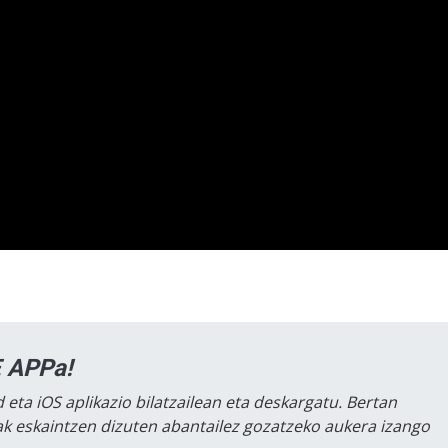
 APPa!
 eta iOS aplikazio bilatzailean eta deskargatu. Bertan
lak eskaintzen dizuten abantailez gozatzeko aukera izango