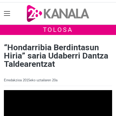
TOLOSA
“Hondarribia Berdintasun
Hiria” saria Udaberri Dantza
Taldearentzat
Erredakzioa
2015eko uztailaren 20a