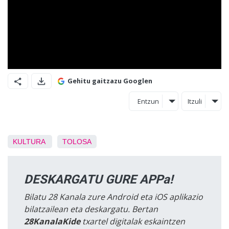
Gehitu gaitzazu Googlen
Entzun
Itzuli
KULTURA
TOLOSA
DESKARGATU GURE APPa!
Bilatu 28 Kanala zure Android eta iOS aplikazio
bilatzailean eta deskargatu. Bertan
28KanalaKide
txartel digitalak eskaintzen