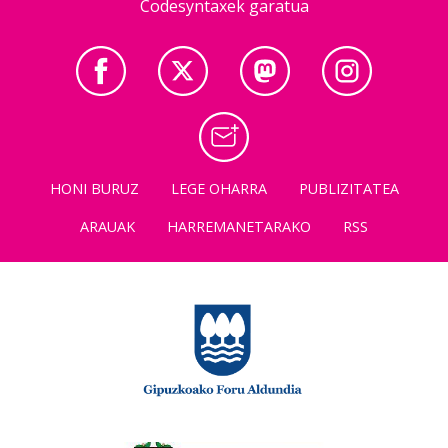
Codesyntaxek garatua
HONI BURUZ
LEGE OHARRA
PUBLIZITATEA
ARAUAK
HARREMANETARAKO
RSS