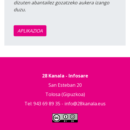
dizuten abantailez gozatzeko aukera izango
duzu.
APLIKAZIOA
28 Kanala - Infosare
San Esteban 20
Tolosa (Gipuzkoa)
Tel: 943 69 89 35 -
info@28kanala.eus