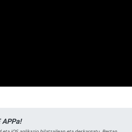
 APPa!
 eta iOS aplikazio bilatzailean eta deskargatu. Bertan