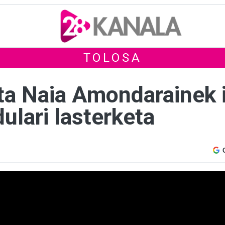
TOLOSA
ta Naia Amondarainek i
ulari lasterketa