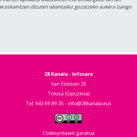
lak eskaintzen dizuten abantailez gozatzeko aukera izango
28 Kanala - Infosare
San Esteban 20
Tolosa (Gipuzkoa)
Tel: 943 69 89 35 -
info@28kanala.eus
Codesyntaxek garatua