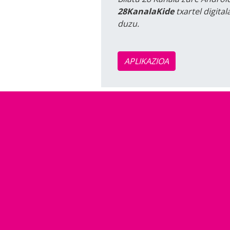
28KanalaKide
txartel digita
duzu.
APLIKAZIOA