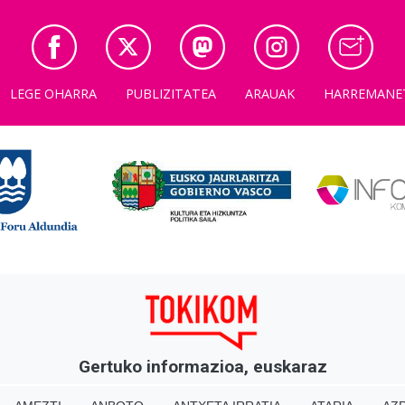
LEGE OHARRA
PUBLIZITATEA
ARAUAK
HARREMANE
Gertuko informazioa, euskaraz