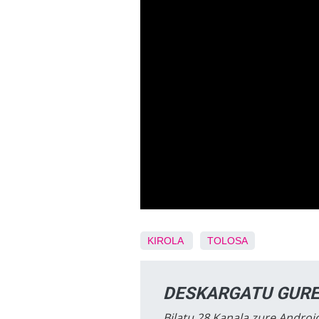
KIROLA
TOLOSA
DESKARGATU GURE
Bilatu 28 Kanala zure Android