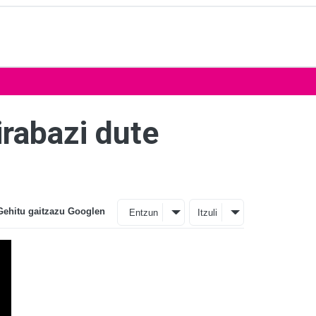
rabazi dute
Gehitu gaitzazu Googlen
Entzun
Itzuli