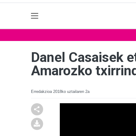
Danel Casaisek e
Amarozko txirrind
Erredakzioa
2018ko uztailaren 2a