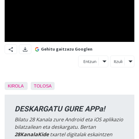
Gehitu gaitzazu Googlen
Entzun
Itzuli
KIROLA
TOLOSA
DESKARGATU GURE APPa!
Bilatu 28 Kanala zure Android eta iOS aplikazio
bilatzailean eta deskargatu. Bertan
28KanalaKide
txartel digitalak eskaintzen