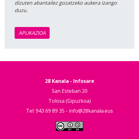
dizuten abantailez gozatzeko aukera izango
duzu.
APLIKAZIOA
28 Kanala - Infosare
San Esteban 20
Tolosa (Gipuzkoa)
Tel: 943 69 89 35 -
info@28kanala.eus