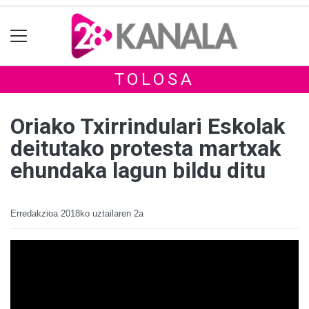
TOLOSA
Oriako Txirrindulari Eskolak
deitutako protesta martxak
ehundaka lagun bildu ditu
Erredakzioa
2018ko uztailaren 2a