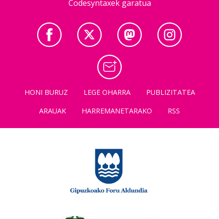
Codesyntaxek garatua
HONI BURUZ
LEGE OHARRA
PUBLIZITATEA
ARAUAK
HARREMANETARAKO
RSS