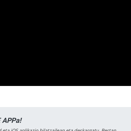
 APPa!
 eta iOS aplikazio bilatzailean eta deskargatu. Bertan