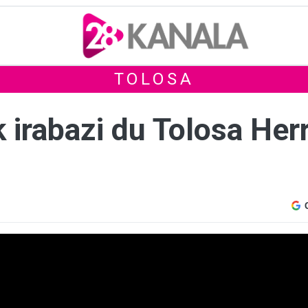
TOLOSA
 irabazi du Tolosa Her