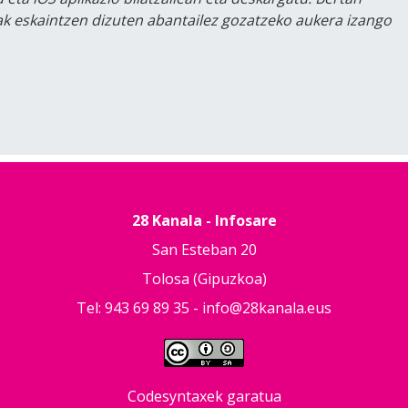
lak eskaintzen dizuten abantailez gozatzeko aukera izango
28 Kanala - Infosare
San Esteban 20
Tolosa (Gipuzkoa)
Tel: 943 69 89 35 -
info@28kanala.eus
Codesyntaxek garatua