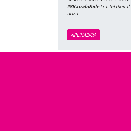
28KanalaKide
txartel digita
duzu.
APLIKAZIOA