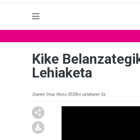
Kike Belanzategik
Lehiaketa
Joanes Imaz Akizu
2018ko uztailaren 2a