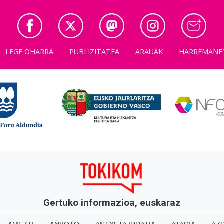
LEGE OHARRA
PUBLIZITATEA
ARAUAK
HARREMANE
Gertuko informazioa, euskaraz