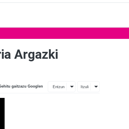
ria Argazki
Gehitu gaitzazu Googlen
Entzun
Itzuli