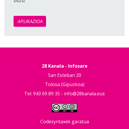
duzu.
APLIKAZIOA
28 Kanala - Infosare
San Esteban 20
Tolosa (Gipuzkoa)
Tel: 943 69 89 35 -
info@28kanala.eus
Codesyntaxek garatua