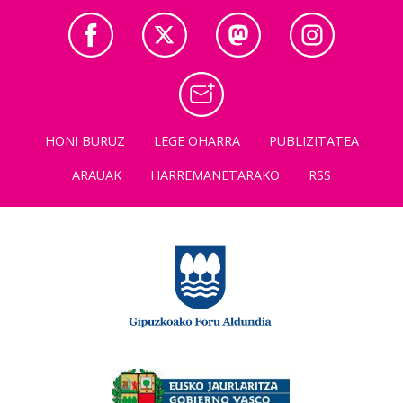
HONI BURUZ
LEGE OHARRA
PUBLIZITATEA
ARAUAK
HARREMANETARAKO
RSS