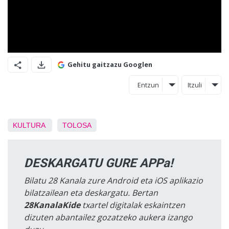
Gehitu gaitzazu Googlen
Entzun
Itzuli
KULTURA
TOLOSA
DESKARGATU GURE APPa!
Bilatu 28 Kanala zure Android eta iOS aplikazio
bilatzailean eta deskargatu. Bertan
28KanalaKide
txartel digitalak eskaintzen
dizuten abantailez gozatzeko aukera izango