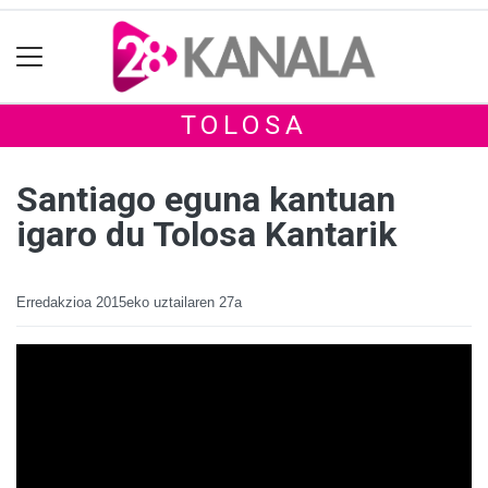
TOLOSA
Santiago eguna kantuan
igaro du Tolosa Kantarik
Erredakzioa
2015eko uztailaren 27a