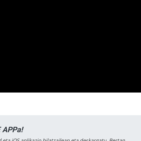
 APPa!
 eta iOS aplikazio bilatzailean eta deskargatu. Bertan