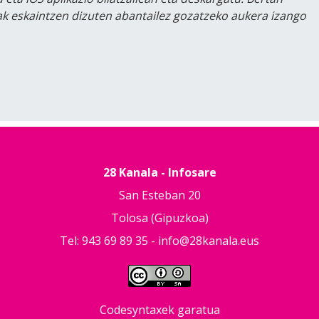
lak eskaintzen dizuten abantailez gozatzeko aukera izango
28 Kanala - Infosare
San Esteban 20
Tolosa (Gipuzkoa)
Tel: 943 69 89 35 -
info@28kanala.eus
Codesyntaxek garatua