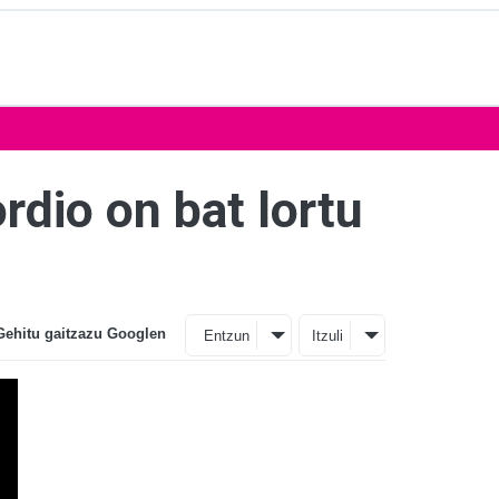
rdio on bat lortu
Gehitu gaitzazu Googlen
Entzun
Itzuli