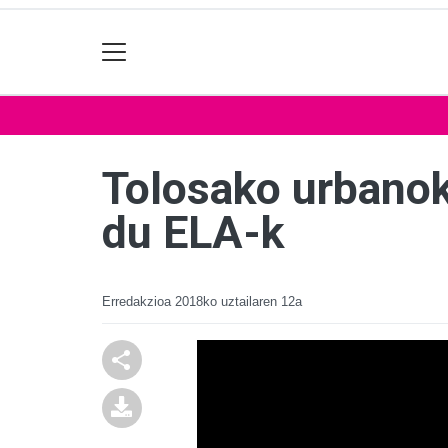
Tolosako urbanoko
du ELA-k
Erredakzioa
2018ko uztailaren 12a