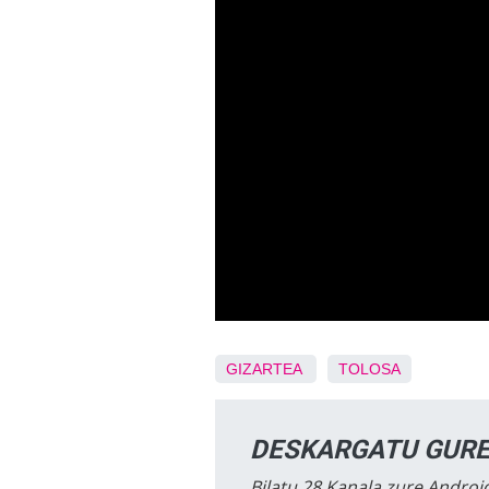
GIZARTEA
TOLOSA
DESKARGATU GURE
Bilatu 28 Kanala zure Android