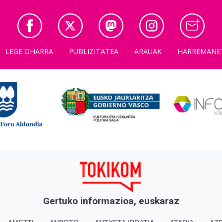
LEGE OHARRA
PUBLIZITATEA
ARAUAK
HARREMANE
Gertuko informazioa, euskaraz