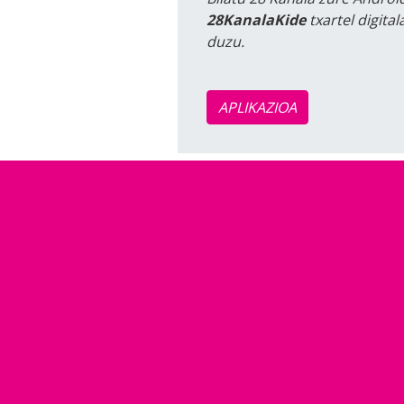
28KanalaKide
txartel digita
duzu.
APLIKAZIOA