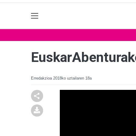
EuskarAbenturako
Erredakzioa
2018ko uztailaren 18a