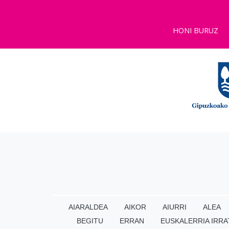
HONI BURUZ
AIARALDEA
AIKOR
AIURRI
ALEA
BEGITU
ERRAN
EUSKALERRIA IRRA