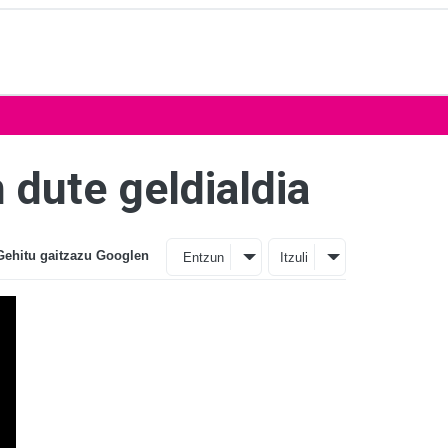
dute geldialdia
Gehitu gaitzazu Googlen
Entzun
Itzuli