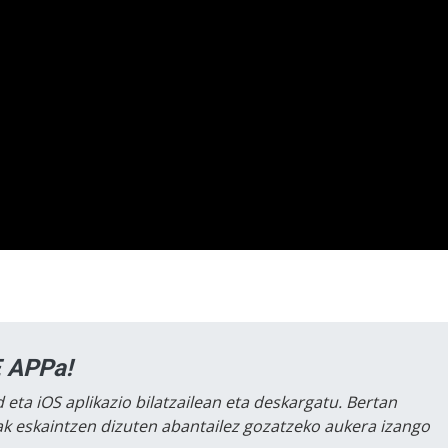
 APPa!
 eta iOS aplikazio bilatzailean eta deskargatu. Bertan
lak eskaintzen dizuten abantailez gozatzeko aukera izango