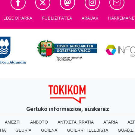
LEGE OHARRA
PUBLIZITATEA
ARAUAK
HARREMANE
Gertuko informazioa, euskaraz
AMEZTI
ANBOTO
ANTXETA IRRATIA
ATARIA
AZP
TIA
GEURIA
GOIENA
GOIERRI TELEBISTA
GUAIXE