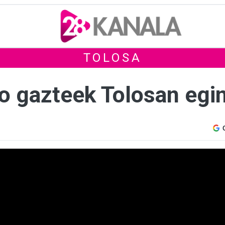
TOLOSA
 gazteek Tolosan egin 