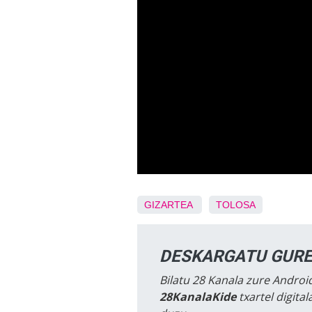
GIZARTEA
TOLOSA
DESKARGATU GURE
Bilatu 28 Kanala zure Android
28KanalaKide
txartel digita