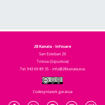
28 Kanala - Infosare
San Esteban 20
Tolosa (Gipuzkoa)
Tel: 943 69 89 35 -
info@28kanala.eus
Codesyntaxek garatua