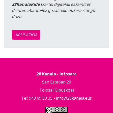
28KanalaKide
txartel digitalak eskaintzen
dizuten abantailez gozatzeko aukera izango
duzu.
APLIKAZIOA
28 Kanala - Infosare
San Esteban 20
Tolosa (Gipuzkoa)
Tel: 943 69 89 35 -
info@28kanala.eus