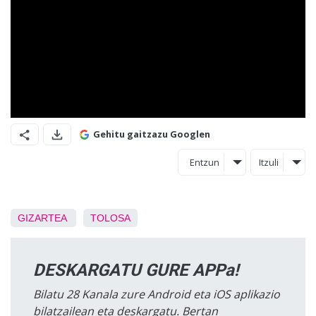
Gehitu gaitzazu Googlen
Entzun
Itzuli
GIZARTEA
TOLOSA
DESKARGATU GURE APPa!
Bilatu 28 Kanala zure Android eta iOS aplikazio
bilatzailean eta deskargatu. Bertan