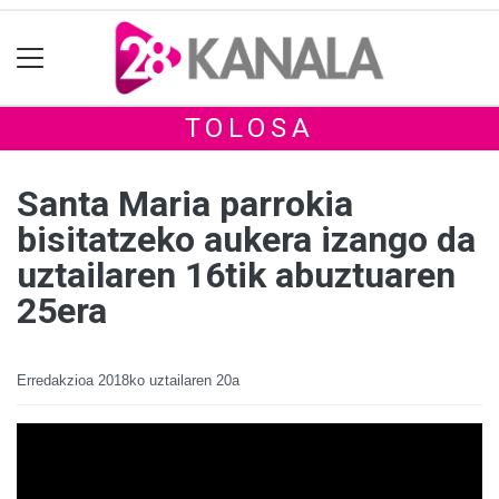
TOLOSA
Santa Maria parrokia
bisitatzeko aukera izango da
uztailaren 16tik abuztuaren
25era
Erredakzioa
2018ko uztailaren 20a