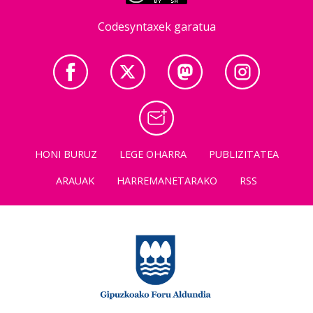
Codesyntaxek garatua
HONI BURUZ
LEGE OHARRA
PUBLIZITATEA
ARAUAK
HARREMANETARAKO
RSS