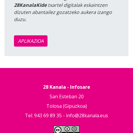
28KanalaKide
txartel digitalak eskaintzen
dizuten abantailez gozatzeko aukera izango
duzu.
APLIKAZIOA
28 Kanala - Infosare
San Esteban 20
Tolosa (Gipuzkoa)
Tel: 943 69 89 35 -
info@28kanala.eus