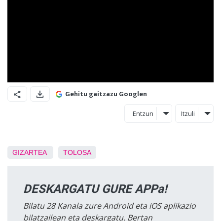
Gehitu gaitzazu Googlen
Entzun
Itzuli
GIZARTEA
TOLOSA
DESKARGATU GURE APPa!
Bilatu 28 Kanala zure Android eta iOS aplikazio
bilatzailean eta deskargatu. Bertan