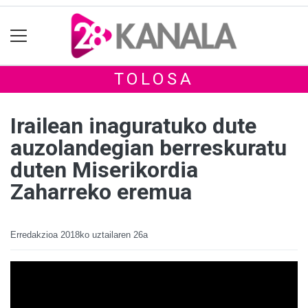
TOLOSA
Irailean inaguratuko dute
auzolandegian berreskuratu
duten Miserikordia
Zaharreko eremua
Erredakzioa
2018ko uztailaren 26a