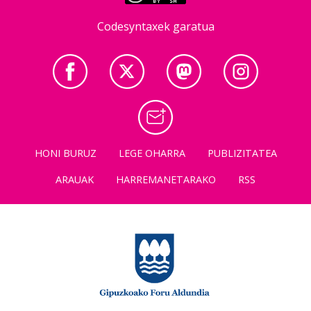
Codesyntaxek garatua
HONI BURUZ
LEGE OHARRA
PUBLIZITATEA
ARAUAK
HARREMANETARAKO
RSS