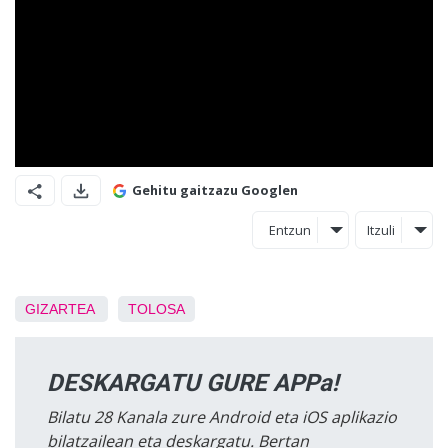
Gehitu gaitzazu Googlen
Entzun
Itzuli
GIZARTEA
TOLOSA
DESKARGATU GURE APPa!
Bilatu 28 Kanala zure Android eta iOS aplikazio
bilatzailean eta deskargatu. Bertan