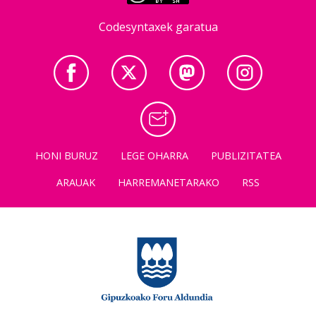
Codesyntaxek garatua
HONI BURUZ
LEGE OHARRA
PUBLIZITATEA
ARAUAK
HARREMANETARAKO
RSS