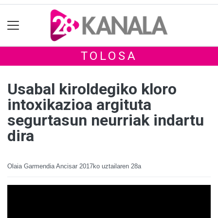
TOLOSA
Usabal kiroldegiko kloro
intoxikazioa argituta
segurtasun neurriak indartu
dira
Olaia Garmendia Ancisar
2017ko uztailaren 28a