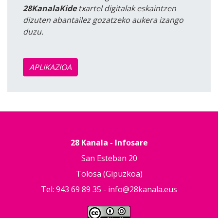
28KanalaKide
txartel digitalak eskaintzen
dizuten abantailez gozatzeko aukera izango
duzu.
APLIKAZIOA
28 Kanala - Infosare
San Esteban 20
Tolosa (Gipuzkoa)
Tel: 943 69 89 35 -
info@28kanala.eus