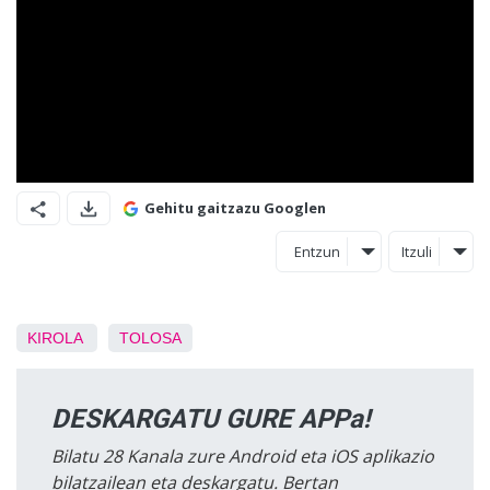
Gehitu gaitzazu Googlen
Entzun
Itzuli
KIROLA
TOLOSA
DESKARGATU GURE APPa!
Bilatu 28 Kanala zure Android eta iOS aplikazio
bilatzailean eta deskargatu. Bertan