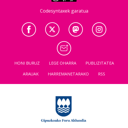
Codesyntaxek garatua
HONI BURUZ
LEGE OHARRA
PUBLIZITATEA
ARAUAK
HARREMANETARAKO
RSS