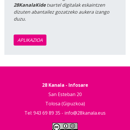
28KanalaKide
txartel digitalak eskaintzen
dizuten abantailez gozatzeko aukera izango
duzu.
APLIKAZIOA
28 Kanala - Infosare
San Esteban 20
Tolosa (Gipuzkoa)
Tel: 943 69 89 35 -
info@28kanala.eus