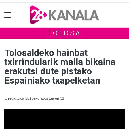
TOLOSA
Tolosaldeko hainbat
txirrindularik maila bikaina
erakutsi dute pistako
Espainiako txapelketan
Erredakzioa
2015eko abuztuaren 31