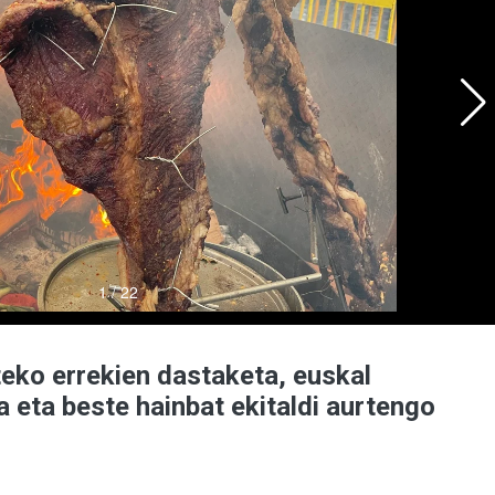
eko errekien dastaketa, euskal
 eta beste hainbat ekitaldi aurtengo