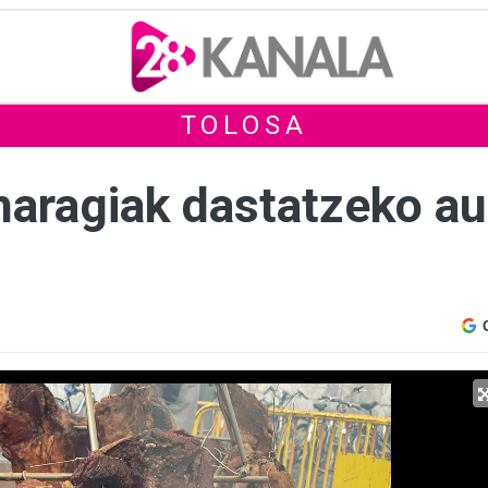
TOLOSA
haragiak dastatzeko au