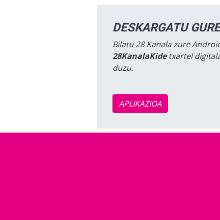
DESKARGATU GURE
Bilatu 28 Kanala zure Android
28KanalaKide
txartel digita
duzu.
APLIKAZIOA