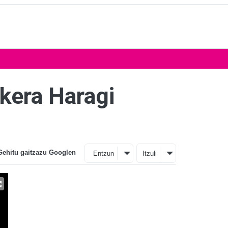
kera Haragi
Gehitu gaitzazu Googlen
Entzun
Itzuli