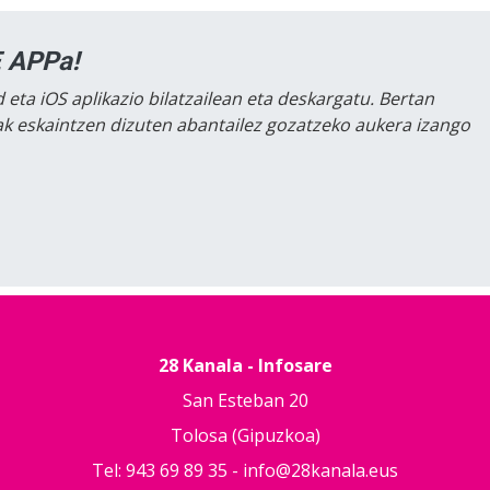
 APPa!
 eta iOS aplikazio bilatzailean eta deskargatu. Bertan
lak eskaintzen dizuten abantailez gozatzeko aukera izango
28 Kanala - Infosare
San Esteban 20
Tolosa (Gipuzkoa)
Tel: 943 69 89 35 -
info@28kanala.eus