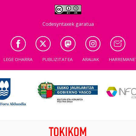
Codesyntaxek garatua
LEGE OHARRA
PUBLIZITATEA
ARAUAK
HARREMANE