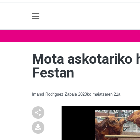
Mota askotariko 
Festan
Imanol Rodriguez Zabala
2023ko maiatzaren 21a