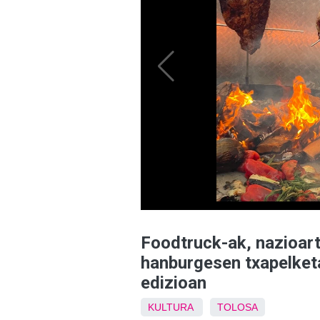
Foodtruck-ak, nazioart
hanburgesen txapelketa
edizioan
KULTURA
TOLOSA