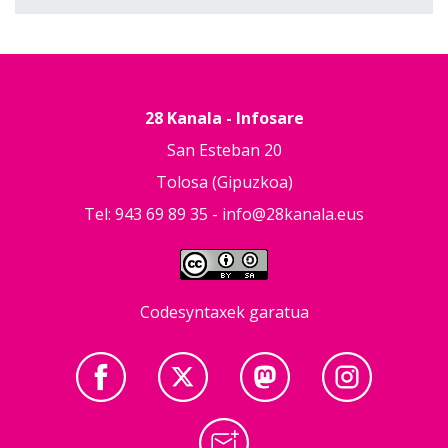
28 Kanala - Infosare
San Esteban 20
Tolosa (Gipuzkoa)
Tel: 943 69 89 35 -
info@28kanala.eus
Codesyntaxek garatua