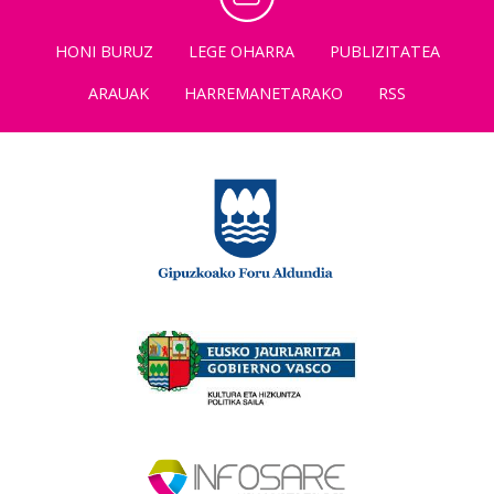
HONI BURUZ
LEGE OHARRA
PUBLIZITATEA
ARAUAK
HARREMANETARAKO
RSS