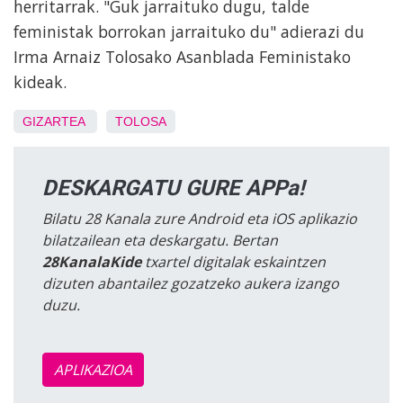
herritarrak. "Guk jarraituko dugu, talde
feministak borrokan jarraituko du" adierazi du
Irma Arnaiz Tolosako Asanblada Feministako
kideak.
GIZARTEA
TOLOSA
DESKARGATU GURE APPa!
Bilatu 28 Kanala zure Android eta iOS aplikazio
bilatzailean eta deskargatu. Bertan
28KanalaKide
txartel digitalak eskaintzen
dizuten abantailez gozatzeko aukera izango
duzu.
APLIKAZIOA