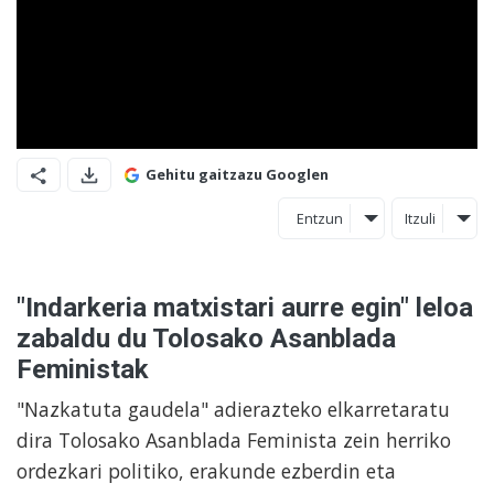
Gehitu gaitzazu Googlen
Entzun
Itzuli
"Indarkeria matxistari aurre egin" leloa
zabaldu du Tolosako Asanblada
Feministak
"Nazkatuta gaudela" adierazteko elkarretaratu
dira Tolosako Asanblada Feminista zein herriko
ordezkari politiko, erakunde ezberdin eta