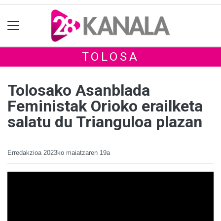
TOLOSA
Tolosako Asanblada
Feministak Orioko erailketa
salatu du Trianguloa plazan
Erredakzioa
2023ko maiatzaren 19a