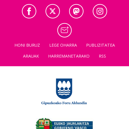
HONI BURUZ
LEGE OHARRA
PUBLIZITATEA
ARAUAK
HARREMANETARAKO
RSS