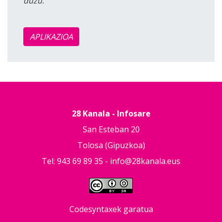
duzu.
APLIKAZIOA
28 Kanala - Infosare
San Esteban 20
Tolosa (Gipuzkoa)
Tel: 943 69 89 35 -
info@28kanala.eus
Codesyntaxek garatua