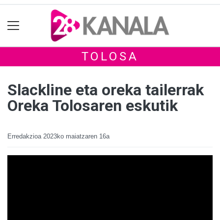
TOLOSA
Slackline eta oreka tailerrak
Oreka Tolosaren eskutik
Erredakzioa
2023ko maiatzaren 16a