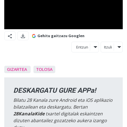
Gehitu gaitzazu Googlen
Entzun
Itzuli
GIZARTEA
TOLOSA
DESKARGATU GURE APPa!
Bilatu 28 Kanala zure Android eta iOS aplikazio
bilatzailean eta deskargatu. Bertan
28KanalaKide
txartel digitalak eskaintzen
dizuten abantailez gozatzeko aukera izango